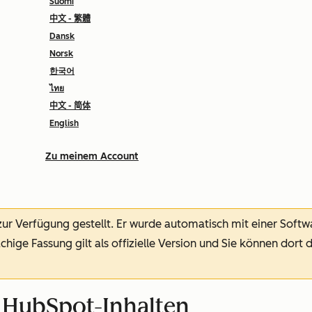
Suomi
中文 - 繁體
Dansk
Norsk
한국어
ไทย
中文 - 简体
English
Zu meinem Account
 zur Verfügung gestellt.
Er wurde automatisch mit einer Soft
chige Fassung gilt als offizielle Version und Sie können dort 
t HubSpot-Inhalten