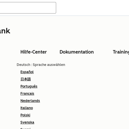
ank
Hilfe-Center
Dokumentation
Trainin
Deutsch
: Sprache auswählen
Español
日本語
Português
Français
Nederlands
Italiano
Polski
Svenska