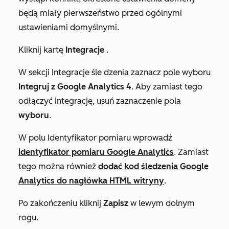
będą miały pierwszeństwo przed ogólnymi
ustawieniami domyślnymi.
Kliknij kartę
Integracje
.
W sekcji
Integracje śle
dzenia zaznacz pole wyboru
Integruj z Google Analytics 4
. Aby zamiast tego
odłączyć integrację, usuń zaznaczenie pola
wyboru
.
W polu
Identyfikator
pomiaru wprowadź
identyfikator pomiaru Google Analytics
. Zamiast
tego można również
dodać kod śledzenia Google
Analytics do nagłówka HTML witryny
.
Po zakończeniu kliknij
Zapisz
w lewym dolnym
rogu.