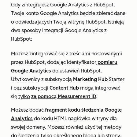
Gdy zintegrujesz Google Analytics z HubSpot,
Twoje konto Google Analytics będzie zbierać dane
o odwiedzających Twoją witrynę HubSpot. Istnieją
dwa sposoby integracji Google Analytics z
HubSpot:
Możesz zintegrować się z treściami hostowanymi
przez HubSpot, dodając identyfikator
pomiaru
Google Analytics
do ustawień HubSpot.
Użytkownicy z subskrypcją
Marketing Hub
Starter
i bez subskrypcji
Content Hub
mogą integrować
się
tylko
za pomocą Measurement ID
.
Możesz dodać
fragment kodu śledzenia Google
Analytics
do kodu HTML nagłówka witryny dla
swojej domeny. Możesz również użyć tej metody
do śledzenia tylko określonego bloga lub strony.