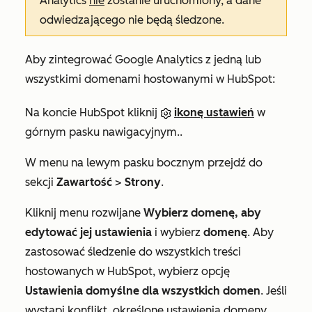
Analytics
nie
zostanie uruchomiony, a dane
odwiedzającego nie będą śledzone.
Aby zintegrować Google Analytics z jedną lub
wszystkimi domenami hostowanymi w HubSpot:
Na koncie HubSpot kliknij
ikonę ustawień
w
górnym pasku nawigacyjnym..
W menu na lewym pasku bocznym przejdź do
sekcji
Zawartość
>
Strony
.
Kliknij menu rozwijane
Wybierz domenę, aby
edytować jej ustawienia
i wybierz
domenę
. Aby
zastosować śledzenie do wszystkich treści
hostowanych w HubSpot, wybierz opcję
Ustawienia domyślne dla wszystkich domen
. Jeśli
wystąpi konflikt, określone ustawienia domeny