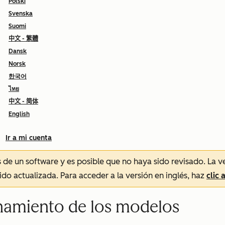
Polski
Svenska
Suomi
中文 - 繁體
Dansk
Norsk
한국어
ไทย
中文 - 简体
English
Ir a mi cuenta
és de un software y es posible que no haya sido revisado.
La v
sido actualizada. Para acceder a la versión en inglés, haz
clic 
namiento de los modelos