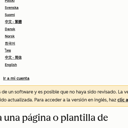
Polski
Svenska
Suomi
中文 - 繁體
Dansk
Norsk
한국어
ไทย
中文 - 简体
English
Ir a mi cuenta
és de un software y es posible que no haya sido revisado.
La v
sido actualizada. Para acceder a la versión en inglés, haz
clic 
 una página o plantilla de