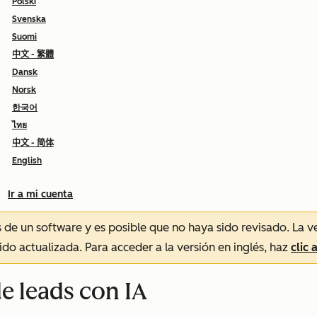
Polski
Svenska
Suomi
中文 - 繁體
Dansk
Norsk
한국어
ไทย
中文 - 简体
English
Ir a mi cuenta
és de un software y es posible que no haya sido revisado.
La v
sido actualizada. Para acceder a la versión en inglés, haz
clic 
de leads con IA