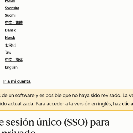
Polski
Svenska
Suomi
中文 - 繁體
Dansk
Norsk
한국어
ไทย
中文 - 简体
English
Ir a mi cuenta
és de un software y es posible que no haya sido revisado.
La v
sido actualizada. Para acceder a la versión en inglés, haz
clic 
de sesión único (SSO) para