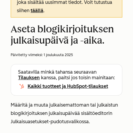
joka sisältää uusimmat tiedot. Voit tutustua
siihen
täällä
.
Aseta blogikirjoituksen
julkaisupäivä ja -aika.
Päivitetty viimeksi:
1 joulukuuta 2025
Saatavilla minkä tahansa seuraavan
Tilauksen
kanssa, paitsi jos toisin mainitaan:
Kaikki tuotteet ja HubSpot-tilaukset
Määritä ja muuta julkaisemattoman tai julkaistun
blogikirjoituksen julkaisupäivää sisältöeditorin
Julkaisuasetukset-pudotusvalikossa
.