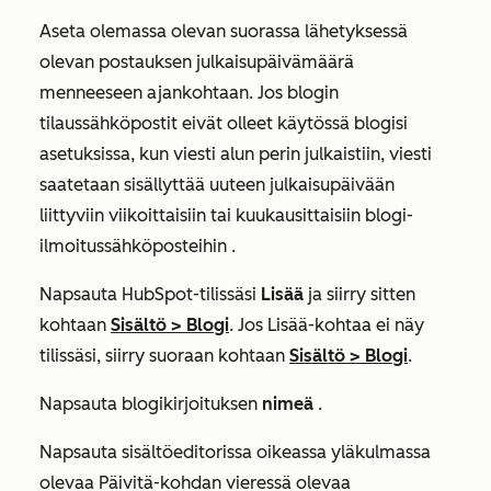
Aseta olemassa olevan suorassa lähetyksessä
olevan postauksen julkaisupäivämäärä
menneeseen ajankohtaan.
Jos
blogin
tilaussähköpostit eivät olleet käytössä blogisi
asetuksissa, kun viesti alun perin julkaistiin, viesti
saatetaan sisällyttää uuteen julkaisupäivään
liittyviin viikoittaisiin tai kuukausittaisiin blogi-
ilmoitussähköposteihin
.
Napsauta HubSpot-tilissäsi
Lisää
ja siirry sitten
kohtaan
Sisältö
>
Blogi
. Jos
Lisää
-kohtaa ei näy
tilissäsi, siirry suoraan kohtaan
Sisältö
>
Blogi
.
Napsauta blogikirjoituksen
nimeä
.
Napsauta sisältöeditorissa oikeassa yläkulmassa
olevaa
Päivitä-kohdan
vieressä olevaa