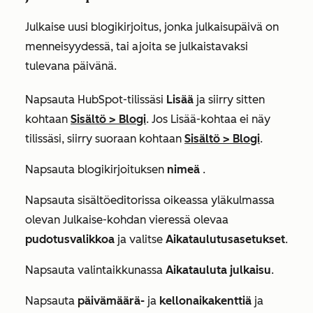
Julkaise uusi blogikirjoitus, jonka julkaisupäivä on
menneisyydessä, tai ajoita se julkaistavaksi
tulevana päivänä.
Napsauta HubSpot-tilissäsi
Lisää
ja siirry sitten
kohtaan
Sisältö
>
Blogi
. Jos
Lisää
-kohtaa ei näy
tilissäsi, siirry suoraan kohtaan
Sisältö
>
Blogi
.
Napsauta blogikirjoituksen
nimeä
.
Napsauta sisältöeditorissa oikeassa yläkulmassa
olevan
Julkaise-kohdan
vieressä olevaa
pudotusvalikkoa
ja valitse
Aikataulutusasetukset
.
Napsauta valintaikkunassa
Aikatauluta julkaisu
.
Napsauta
päivämäärä-
ja
kellonaikakenttiä
ja