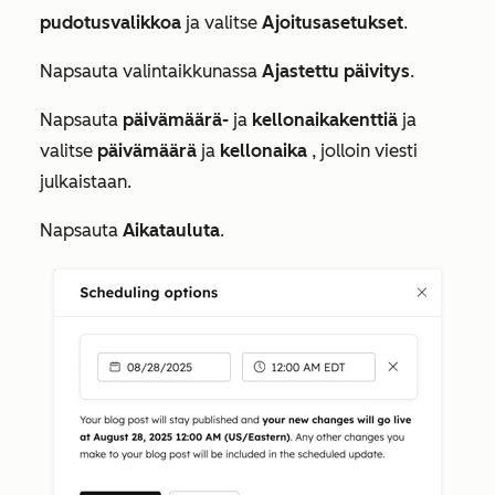
pudotusvalikkoa
ja valitse
Ajoitusasetukset
.
Napsauta valintaikkunassa
Ajastettu
päivitys
.
Napsauta
päivämäärä-
ja
kellonaikakenttiä
ja
valitse
päivämäärä
ja
kellonaika
, jolloin viesti
julkaistaan.
Napsauta
Aikatauluta
.