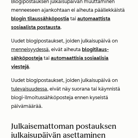
Blogipostauksen julkaisupäivän muuttaminen
menneeseen ajankohtaan ei aiheuta päällekkäistä
blogin tilaussähköpostia
tai
automaattista
sosiaalista postausta
.
Uudet blogipostaukset, joiden julkaisupäivä on
menneisyydessä
, eivät aiheuta
blogitilaus-
sähköposteja
tai
automaattisia sosiaalisia
viestejä
.
Uudet blogipostaukset, joiden julkaisupäivä on
tulevaisuudessa
, eivät näy suorana tai käynnistä
blogi-ilmoitussähköposteja ennen kyseistä
päivämäärää.
Julkaisemattoman postauksen
julkaisupäivän asettaminen