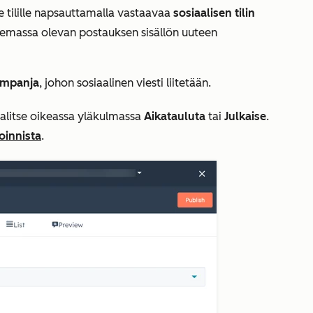
lle tilille napsauttamalla vastaavaa
sosiaalisen tilin
lemassa olevan postauksen sisällön uuteen
mpanja
, johon sosiaalinen viesti liitetään.
valitse oikeassa yläkulmassa
Aikatauluta
tai
Julkaise
.
noinnista
.