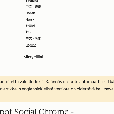
Svenska
中文 - 繁體
Dansk
Norsk
한국어
ไทย
中文 - 简体
English
Siirry tiliini
koitettu vain tiedoksi. Käännös on luotu automaattisesti kää
n artikkelin englanninkielistä versiota on pidettävä hallitsev
pot Social Chrome -