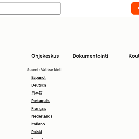
Ohjekeskus
Dokumentointi
Kou
Suomi
: Valitse kieli
Español
Deutsch
日本語
Português
Français
Nederlands
Italiano
Polski