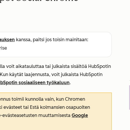
lauksen
kanssa, paitsi jos toisin mainitaan:
rise
 voit aikatauluttaa tai julkaista sisältöä HubSpotin
 Kun käytät laajennusta, voit julkaista HubSpotin
bSpotin sosiaaliseen työkaluun
.
nnus toimii kunnolla vain, kun Chromen
kki evästeet
tai
Estä kolmansien osapuolten
me-evästeasetusten muuttamisesta
Google