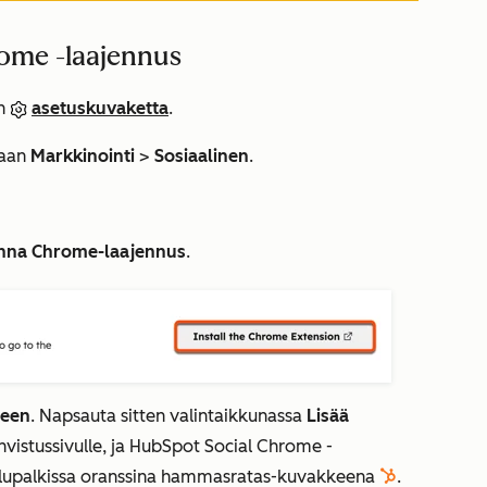
ome -laajennus
in
asetuskuvaketta
.
taan
Markkinointi
>
Sosiaalinen
.
nna Chrome-laajennus
.
meen
.
Napsauta sitten valintaikkunassa
Lisää
vistussivulle, ja HubSpot Social Chrome -
kalupalkissa oranssina hammasratas-kuvakkeena
.
sprocket