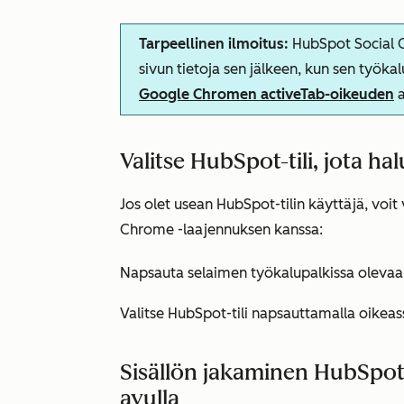
Tarpeellinen ilmoitus:
HubSpot Social C
sivun tietoja sen jälkeen, kun sen työka
Google Chromen
activeTab-oikeuden
a
Valitse HubSpot-tili, jota h
Jos olet usean HubSpot-tilin käyttäjä, voit 
Chrome -laajennuksen kanssa:
Napsauta selaimen työkalupalkissa olevaa
Valitse HubSpot-tili napsauttamalla oikea
Sisällön jakaminen HubSpot
avulla