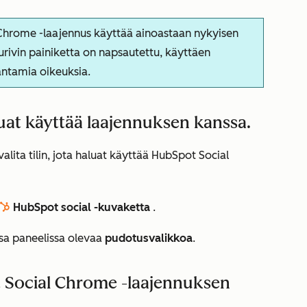
hrome -laajennus käyttää ainoastaan nykyisen
lurivin painiketta on napsautettu, käyttäen
ntamia oikeuksia.
aluat käyttää laajennuksen kanssa.
valita tilin, jota haluat käyttää HubSpot Social
HubSpot social -kuvaketta
.
sprocket
ssa paneelissa olevaa
pudotusvalikkoa
.
 Social Chrome -laajennuksen