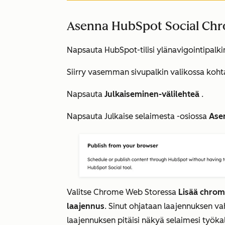
Asenna HubSpot Social Chr
Napsauta HubSpot-tilisi ylänavigointipalk
Siirry vasemman sivupalkin valikossa koh
Napsauta
Julkaiseminen-välilehteä
.
Napsauta
Julkaise selaimesta
-osiossa
Ase
Valitse Chrome Web Storessa
Lisää chro
laajennus
.
Sinut ohjataan laajennuksen vah
laajennuksen pitäisi näkyä selaimesi työ