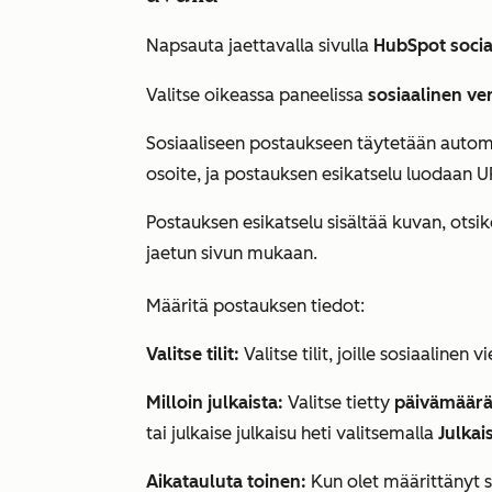
Napsauta jaettavalla sivulla
HubSpot socia
Valitse oikeassa paneelissa
sosiaalinen v
Sosiaaliseen postaukseen täytetään automa
osoite, ja postauksen esikatselu luodaan 
Postauksen esikatselu sisältää kuvan, otsi
jaetun sivun mukaan.
Määritä postauksen tiedot:
Valitse tilit:
Valitse tilit, joille sosiaalinen v
Milloin julkaista:
Valitse tietty
päivämäär
tai julkaise julkaisu heti valitsemalla
Julkai
Aikatauluta toinen:
Kun olet määrittänyt s