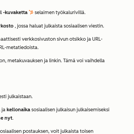
l -kuvaketta
selaimen työkalurivillä.
sprocket
erkosto
, jossa haluat julkaista sosiaalisen viestin.
attisesti verkkosivuston sivun otsikko ja URL-
URL-metatiedoista.
kon, metakuvauksen ja linkin. Tämä voi vaihdella
iesti julkaistaan.
ä
ja
kellonaika
sosiaalisen julkaisun julkaisemiseksi
se nyt
.
osiaalisen postauksen, voit julkaista toisen