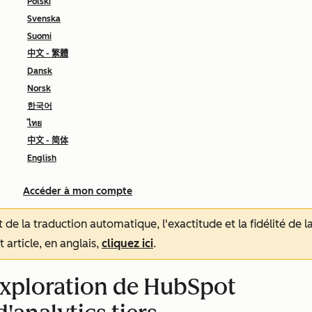
Polski
Svenska
Suomi
中文 - 繁體
Dansk
Norsk
한국어
ไทย
中文 - 简体
English
Accéder à mon compte
tat de la traduction automatique, l'exactitude et la fidélité de
 article, en anglais,
cliquez ici
.
'exploration de HubSpot