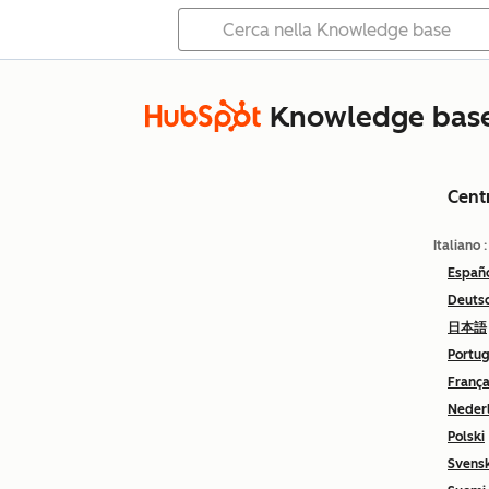
Knowledge bas
Cent
Italiano
Españ
Deuts
日本語
Portu
França
Neder
Polski
Svens