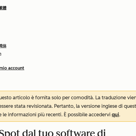
 繁體
 简体
h
 mio account
 questo articolo è fornita solo per comodità. La traduzione v
sere stata revisionata. Pertanto, la versione inglese di ques
le informazioni più recenti. È possibile accedervi
qui
.
Spot dal tuo software di