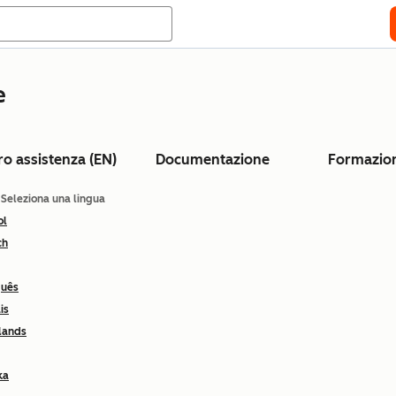
e
ro assistenza (EN)
Documentazione
Formazio
: Seleziona una lingua
ol
ch
guês
is
lands
ka