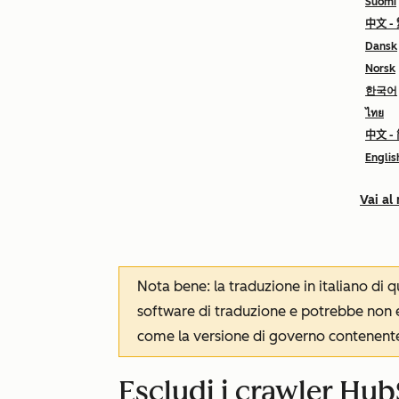
Suomi
中文 -
Dansk
Norsk
한국어
ไทย
中文 -
Englis
Vai al
Nota bene: la traduzione in italiano di
software di traduzione e potrebbe non es
come la versione di governo contenente 
Escludi i crawler Hub