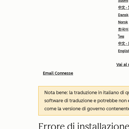
Suomi
中文 -
Dansk
Norsk
한국어
ไทย
中文 -
Englis
Vai al
Email Connesse
Nota bene: la traduzione in italiano di
software di traduzione e potrebbe non es
come la versione di governo contenente 
Errore di installazion