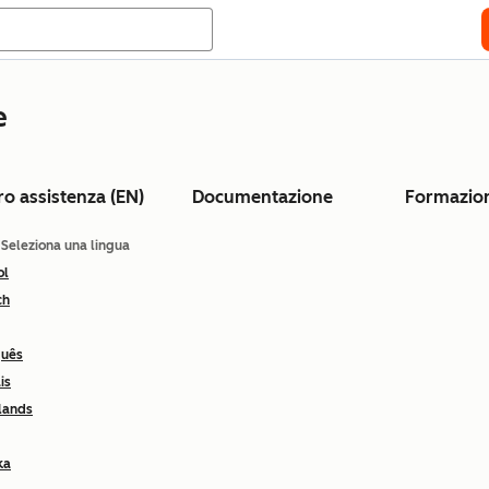
e
ro assistenza (EN)
Documentazione
Formazio
: Seleziona una lingua
ol
ch
guês
is
lands
ka