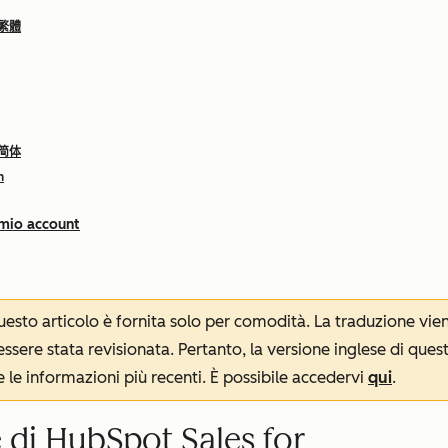
 繁體
 简体
h
 mio account
 questo articolo è fornita solo per comodità. La traduzione v
sere stata revisionata. Pertanto, la versione inglese di ques
le informazioni più recenti. È possibile accedervi
qui
.
e di HubSpot Sales for