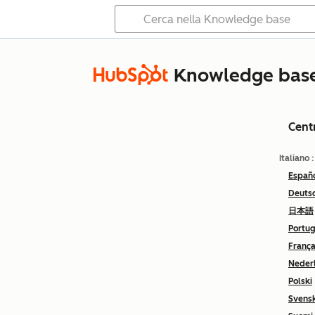
Knowledge bas
Cent
Italiano
Españ
Deuts
日本語
Portu
França
Neder
Polski
Svens