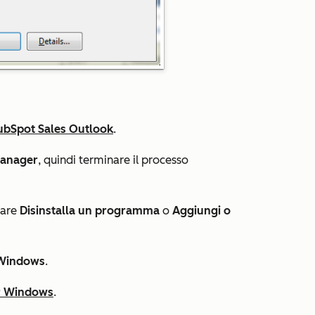
HubSpot Sales Outlook
.
Manager
, quindi terminare il processo
nare
Disinstalla un programma
o
Aggiungi o
 Windows
.
or Windows
.