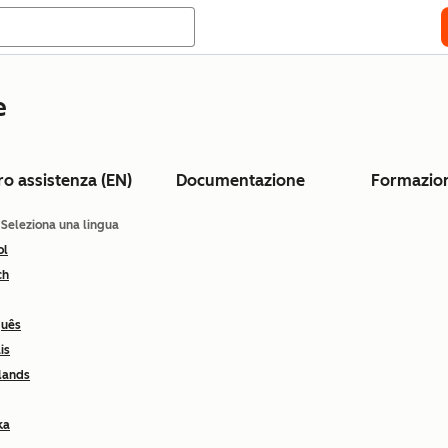
e
ro assistenza (EN)
Documentazione
Formazio
: Seleziona una lingua
ol
ch
guês
is
lands
ka