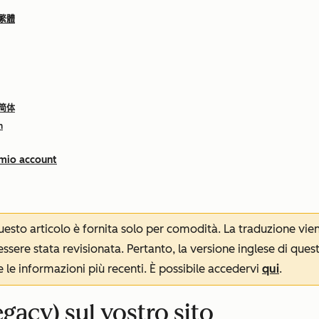
 繁體
 简体
h
 mio account
 questo articolo è fornita solo per comodità. La traduzione v
sere stata revisionata. Pertanto, la versione inglese di ques
le informazioni più recenti. È possibile accedervi
qui
.
gacy) sul vostro sito