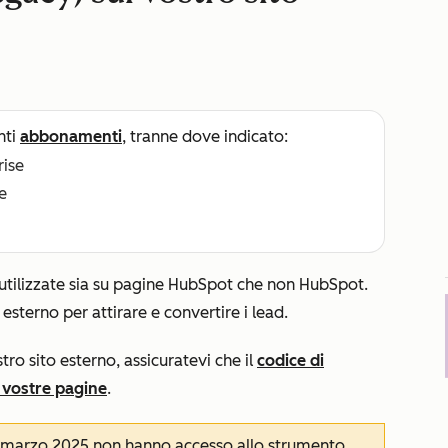
nti
abbonamenti
, tranne dove indicato:
rise
e
tilizzate sia su pagine HubSpot che non HubSpot.
 esterno per attirare e convertire i lead.
tro sito esterno, assicuratevi che il
codice di
 vostre pagine
.
17 marzo 2025 non hanno accesso allo strumento