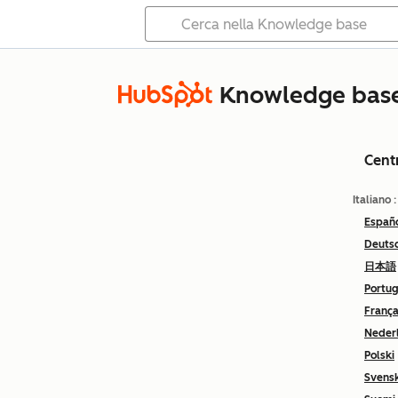
Knowledge bas
Cent
Italiano
Españ
Deuts
日本語
Portu
França
Neder
Polski
Svens