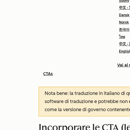
Suomi
中文 -
Dansk
Norsk
한국어
ไทย
中文 -
Englis
Vai al
CTAs
Nota bene: la traduzione in italiano di
software di traduzione e potrebbe non es
come la versione di governo contenente 
Incorporare le CTA (le