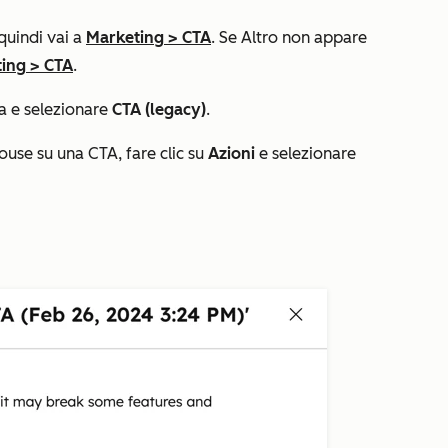
 quindi vai a
Marketing
>
CTA
. Se
Altro
non appare
ing
>
CTA
.
esa e selezionare
CTA (legacy)
.
ouse su una CTA, fare clic su
Azioni
e selezionare