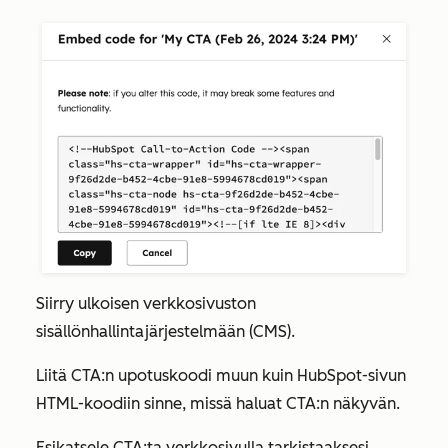
Siirry ulkoisen verkkosivuston
sisällönhallintajärjestelmään (CMS).
Liitä CTA:n upotuskoodi muun kuin HubSpot-sivun
HTML-koodiin sinne, missä haluat CTA:n näkyvän.
Esikatsele CTA:ta verkkosivulla tarkistaaksesi,