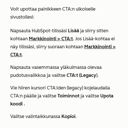
Voit upottaa painikkeen CTA:n ulkoiselle
sivustollesi:
Napsauta HubSpot-tilissäsi
Lisää
ja siirry sitten
kohtaan
Markkinointi
>
CTA:t
. Jos
Lisää
-kohtaa ei
näy tilissäsi, siirry suoraan kohtaan
Markkinointi
>
CTA:t
.
Napsauta vasemmassa yläkulmassa olevaa
pudotusvalikkoa ja valitse
CTA:t (Legacy
).
Vie hiiren kursori CTA:iden (legacy) kojelaudalla
CTA:n päälle ja valitse
Toiminnot
ja valitse
Upota
koodi
.
Valitse valintaikkunassa
Kopioi
.