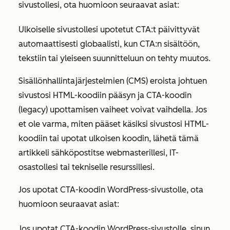
sivustollesi, ota huomioon seuraavat asiat:
Ulkoiselle sivustollesi upotetut CTA:t päivittyvät
automaattisesti globaalisti, kun CTA:n sisältöön,
tekstiin tai yleiseen suunnitteluun on tehty muutos.
Sisällönhallintajärjestelmien (CMS) eroista johtuen
sivustosi HTML-koodiin pääsyn ja CTA-koodin
(legacy) upottamisen vaiheet voivat vaihdella. Jos
et ole varma, miten pääset käsiksi sivustosi HTML-
koodiin tai upotat ulkoisen koodin, lähetä tämä
artikkeli sähköpostitse webmasterillesi, IT-
osastollesi tai tekniselle resurssillesi.
Jos upotat CTA-koodin WordPress-sivustolle, ota
huomioon seuraavat asiat:
Jos upotat CTA-koodin WordPress-sivustolle, sinun