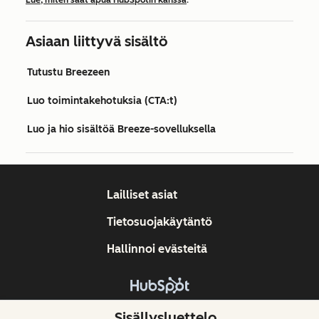
Lue, miten saat apua HubSpotin kanssa
.
Asiaan liittyvä sisältö
Tutustu Breezeen
Luo toimintakehotuksia (CTA:t)
Luo ja hio sisältöä Breeze-sovelluksella
Lailliset asiat
Tietosuojakäytäntö
Hallinnoi evästeitä
Tekijänoikeus © 2026 HubSpot, Inc.
Sisällysluettelo