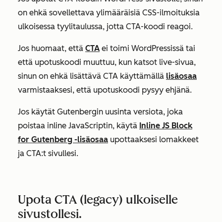
on ehkä sovellettava ylimääräisiä CSS-ilmoituksia
ulkoisessa tyylitaulussa, jotta CTA-koodi reagoi.
Jos huomaat, että
CTA
ei toimi WordPressissä tai
että upotuskoodi muuttuu, kun katsot live-sivua,
sinun on ehkä lisättävä CTA käyttämällä
lisäosaa
varmistaaksesi, että upotuskoodi pysyy ehjänä.
Jos käytät Gutenbergin uusinta versiota, joka
poistaa inline JavaScriptin, käytä
Inline JS Block
for Gutenberg -lisäosaa
upottaaksesi lomakkeet
ja CTA:t sivullesi.
Upota CTA (legacy) ulkoiselle
sivustollesi.