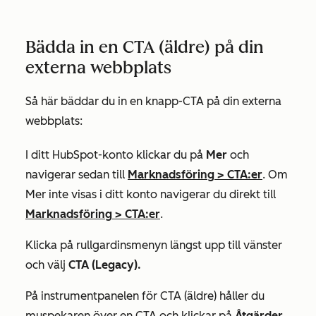
Bädda in en CTA (äldre) på din
externa webbplats
Så här bäddar du in en knapp-CTA på din externa
webbplats:
I ditt HubSpot-konto klickar du på
Mer
och
navigerar sedan till
Marknadsföring
>
CTA:er
. Om
Mer
inte visas i ditt konto navigerar du direkt till
Marknadsföring
>
CTA:er
.
Klicka på rullgardinsmenyn längst upp till vänster
och välj
CTA (Legacy).
På instrumentpanelen för CTA (äldre) håller du
muspekaren över en CTA och klickar på
Åtgärder