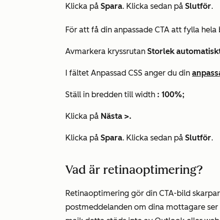
Klicka på
Spara
. Klicka sedan på
Slutför
.
För att få din anpassade CTA att fylla hela
Avmarkera kryssrutan
Storlek automatisk
I fältet Anpassad
CSS
anger du din
anpass
Ställ in bredden till width
: 100%;
Klicka på
Nästa
>.
Klicka på
Spara
. Klicka sedan på
Slutför
.
Vad är retinaoptimering?
Retinaoptimering gör din CTA-bild skarpare
postmeddelanden om dina mottagare ser C