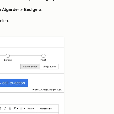
på
Åtgärder
>
Redigera
.
elen.