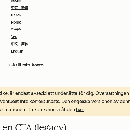
Suomi
中文 - 繁體
Dansk
Norsk
한국어
ไทย
中文 - 简体
English
Gå till mitt konto
ikel är endast avsedd att underlätta för dig. Översättningen
entuellt inte korrekturlästs. Den engelska versionen av denn
nformationen. Du kan komma åt den
här
.
 en CTA (legacy)