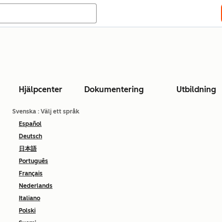
Hjälpcenter
Dokumentering
Utbildning
Svenska
: Välj ett språk
Español
Deutsch
日本語
Português
Français
Nederlands
Italiano
Polski