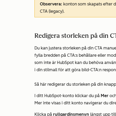
Observera:
konton som skapats efter den
CTA (legacy).
Redigera storleken på din C
Du kan justera storleken på din CTA manue
fylla bredden på CTA:s behållare eller mo
som inte är HubSpot kan du behöva använda
i din stilmall för att göra bild-CTA:n respon
Så här redigerar du storleken på din knap
I ditt HubSpot-konto klickar du på
Mer
och
Mer
inte visas i ditt konto navigerar du dire
Klicka på
rullgardinsmenyn
längst upp til