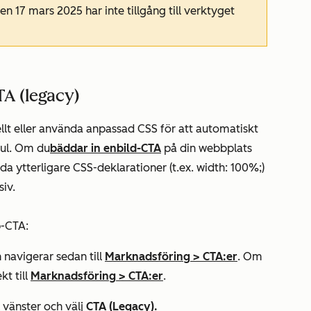
 17 mars 2025 har inte tillgång till verktyget
TA (legacy)
llt eller använda anpassad CSS för att automatiskt
dul. Om du
bäddar in en
bild-CTA
på din webbplats
 ytterligare CSS-deklarationer (t.ex. width: 100%;)
siv.
p-CTA:
 navigerar sedan till
Marknadsföring
>
CTA:er
. Om
kt till
Marknadsföring
>
CTA:er
.
l vänster och välj
CTA (Legacy).