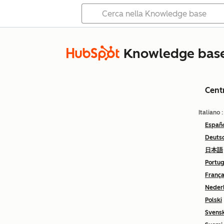
Knowledge bas
Cent
Italiano
Españ
Deuts
日本語
Portu
França
Neder
Polski
Svens