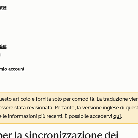
 繁體
 简体
h
 mio account
 questo articolo è fornita solo per comodità. La traduzione v
sere stata revisionata. Pertanto, la versione inglese di ques
le informazioni più recenti. È possibile accedervi
qui
.
per la sincronizzazione dei