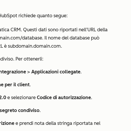
HubSpot richiede quanto segue:
tica CRM. Questi dati sono riportati nell’URL della
main.com/database
. Il nome del database può
RL è
subdomain.domain.com
.
diviso. Per ottenerli:
Integrazione
>
Applicazioni collegate
.
 per il client
.
2.0
e selezionare
Codice di autorizzazione
.
segreto condiviso
.
rizione
e prendi nota della stringa riportata nel