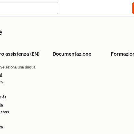
e
ro assistenza (EN)
Documentazione
Formazio
: Seleziona una lingua
ol
ch
guês
is
lands
ka