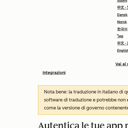
Suomi
中文 -
Dansk
Norsk
한국어
ไทย
中文 -
Englis
Vai al
Integrazioni
Nota bene: la traduzione in italiano di
software di traduzione e potrebbe non es
come la versione di governo contenente 
Autentica le tue app 