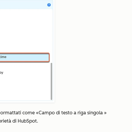
re formattati come «Campo
di testo a riga singola
»
prietà di HubSpot.