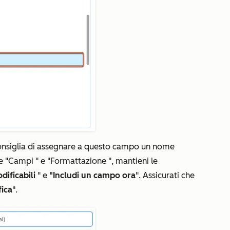
consiglia di assegnare a questo campo un nome
de
"Campi
" e
"Formattazione
", mantieni le
dificabili
" e
"Includi un campo ora
". Assicurati che
fica
".