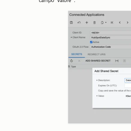
campo
"Valore
".