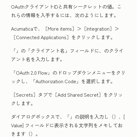
OAuthクライアントIDと共有シークレットの値。こ
れらの情報を入手するには、次のようにします。
Acumaticaで、［More items］
＞［Integration］
＞
［Connected Applications］
をクリックします。
「
」の「クライアント名」
フィールドに、
のクライ
アント名
を入力します。
「
OAuth 2.0 Flow
」のドロップダウンメニューをクリ
ックし、「
Authorization Code
」を選択します。
［Secrets］
タブで［Add Shared Secret］
をクリッ
クします。
ダイアログボックスで、「
」の説明を入力し（
）、[
Value] フィールドに表示される文字列をメモしてお
きます（
）。