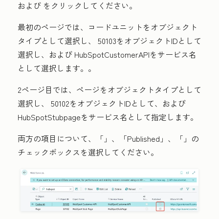
および をクリックしてください。
最初のページでは、
コードユニット
を
オブジェクト
タイプとして選択し、
50103
を
オブジェクトIDとして
選択し、
および
HubSpotCustomerAPI
を
サービス名
として選択します。
。
2ページ目では、
ページ
を
オブジェクトタイプとして
選択し、
50102
を
オブジェクトIDとして、
および
HubSpotStubpage
を
サービス名として指定します。
両方の項目について、「
」
、「Published」
、「
」の
チェックボックスを選択してください。