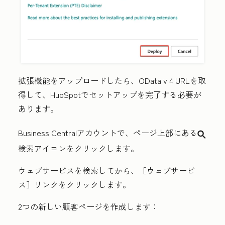
拡張機能をアップロードしたら、
OData v 4 URL
を取
得して、HubSpotでセットアップを完了する必要が
あります。
Business Centralアカウントで、ページ上部にある
search
検索アイコン
をクリックします。
ウェブサービス
を検索してから、
［ウェブサービ
ス］
リンクをクリックします。
2つの新しい顧客ページを作成します：