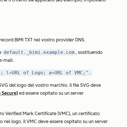
record BIMI TXT nel vostro provider DNS.
re
default._bimi.example.com
, sostituendo
e-mail.
1; l=URL of Logo; a=URL of VMC;".
 SVG del logo del vostro marchio. Il file SVG deve
 Secure)
ed essere ospitato su un server
tro Verified Mark Certificate (VMC), un
certificato
io nel logo
. Il VMC deve essere ospitato su un server