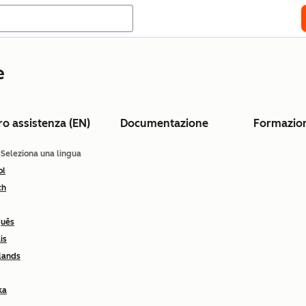
e
ro assistenza (EN)
Documentazione
Formazio
: Seleziona una lingua
ol
ch
guês
is
lands
ka