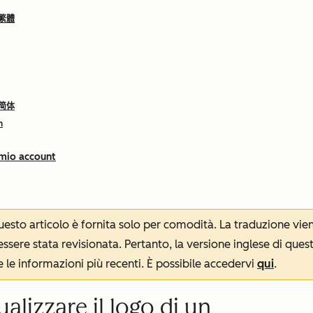
 繁體
 简体
h
 mio account
 questo articolo è fornita solo per comodità. La traduzione v
sere stata revisionata. Pertanto, la versione inglese di ques
le informazioni più recenti. È possibile accedervi
qui
.
ualizzare il logo di un