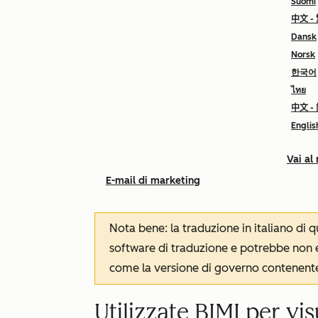
Suomi
中文 -
Dansk
Norsk
한국어
ไทย
中文 -
Englis
Vai al
E-mail di marketing
Nota bene: la traduzione in italiano di
software di traduzione e potrebbe non es
come la versione di governo contenente 
Utilizzate BIMI per vis