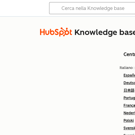
Knowledge bas
Cent
Italiano
Españ
Deuts
日本語
Portu
França
Neder
Polski
Svens