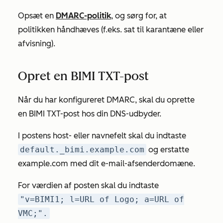
Opsæt en
DMARC-politik
, og sørg for, at
politikken
håndhæves
(f.eks. sat til
karantæne
eller
afvisning
).
Opret en BIMI TXT-post
Når du har konfigureret DMARC, skal du oprette
en BIMI TXT-post hos din DNS-udbyder.
I postens host- eller navnefelt skal du indtaste
default._bimi.example.com
og erstatte
example.com
med dit e-mail-afsenderdomæne.
For værdien af posten skal du indtaste
"v=BIMI1; l=URL of Logo; a=URL of
VMC;".