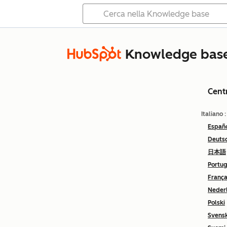
Knowledge bas
Cent
Italiano
Españ
Deuts
日本語
Portu
França
Neder
Polski
Svens