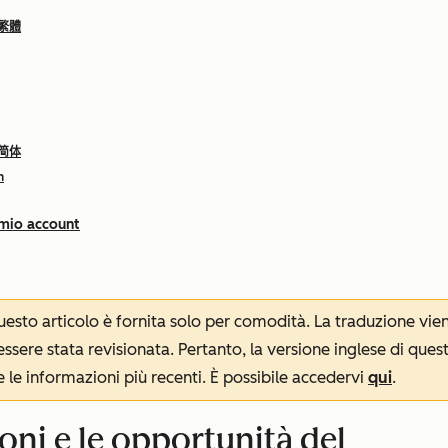
 繁體
 简体
h
 mio account
 questo articolo è fornita solo per comodità. La traduzione v
sere stata revisionata. Pertanto, la versione inglese di ques
le informazioni più recenti. È possibile accedervi
qui
.
ioni e le opportunità del