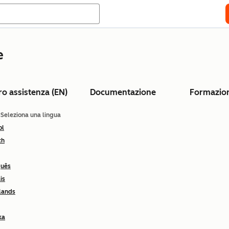
e
ro assistenza (EN)
Documentazione
Formazio
: Seleziona una lingua
ol
ch
guês
is
lands
ka