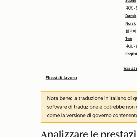
Suomi
中文 -
Dansk
Norsk
한국어
ไทย
中文 -
Englis
Vai al
Flussi di lavoro
Nota bene: la traduzione in italiano di
software di traduzione e potrebbe non es
come la versione di governo contenente 
Analizzare le prestaz