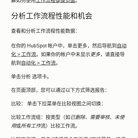
解如何使用
工作流程健康页面
。
分析工作流程性能和机会
查看和分析工作流程性能数据：
在你的 HubSpot 帐户中，单击
更多
，然后导航到
自动
化
>
工作流
。如果你的帐户中未显示
更多
，请直接导
航到
自动化
>
工作流
。
单击
分析
选项卡。
在页面顶部，您可以通过以下方式筛选报告：
比较：
单击下拉菜单在比较视图之间切换：
比较工作流组：
按类型（如
已删除、需要审核
、
未使
用
或
所有工作
流）比较工作流。