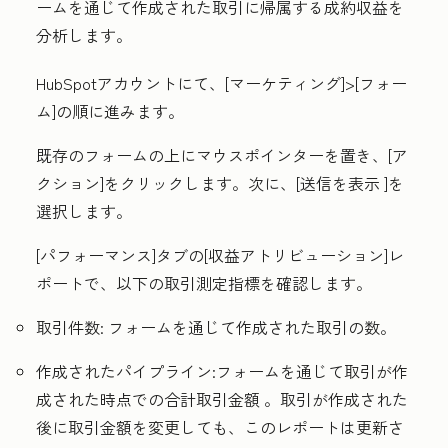
ームを通じて作成された取引に帰属する成約収益を
分析します。
HubSpotアカウントにて、[
マーケティング
]
>
[フォー
ム
]の順に進みます
。
既存のフォームの上にマウスポインターを置き、[ア
クション
]をクリックします
。次に、[
送信
を表示 ]を
選択します
。
[パフォーマンス
]タブの[
収益アトリビューション
]レ
ポートで、以下の取引測定指標を確認します。
取引件数:
フォームを通じて作成された取引の数。
作成されたパイプライン:
フォームを通じて取引が作
成された時点での合計取引金額
。取引が作成された
後に取引金額を変更しても、このレポートは更新さ