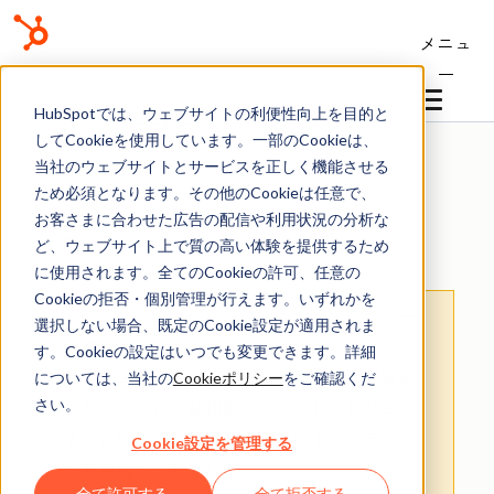
メニュ
ー
ナレッジベース
HubSpotでは、ウェブサイトの利便性向上を目的と
してCookieを使用しています。一部のCookieは、
当社のウェブサイトとサービスを正しく機能させる
ため必須となります。その他のCookieは任意で、
お客さまに合わせた広告の配信や利用状況の分析な
フォーム
ど、ウェブサイト上で質の高い体験を提供するため
に使用されます。全てのCookieの許可、任意の
Cookieの拒否・個別管理が行えます。いずれかを
お客さまへの大切なお知らせ
：膨大なサポー
選択しない場合、既定のCookie設定が適用されま
ト情報を少しでも早くお客さまにお届けする
す。Cookieの設定はいつでも変更できます。詳細
ため、本コンテンツの日本語版は人間の翻訳
については、当社の
Cookieポリシー
をご確認くだ
さい。
者を介さない自動翻訳で提供されておりま
す。
正確な最新情報については
本コンテンツ
Cookie設定を管理する
の英語版
をご覧ください。
全て許可する
全て拒否する