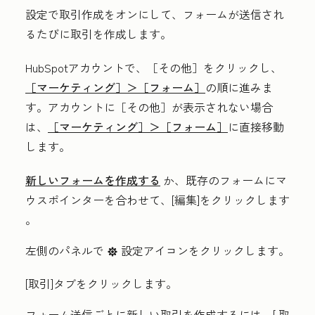
設定で取引作成をオンにして、フォームが送信され
るたびに取引を作成します。
HubSpotアカウントで、
［その他］をクリックし、
［マーケティング］＞
［フォーム］
の順に進みま
す。アカウントに
［その他］が表示されない場合
は、
［マーケティング］＞
［フォーム］
に直接移動
します。
新しいフォームを作成する
か、既存のフォームにマ
ウスポインターを合わせて、[編集]をクリックします
。
左側のパネルで
設定アイコンをクリックします。
settings
[取引
]タブをクリックします。
フォーム送信ごとに新しい取引を作成するには、[
取