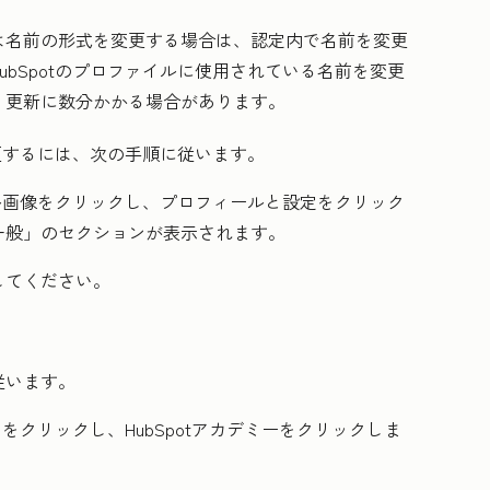
は名前の形式を変更する場合は、認定内で名前を変更
bSpotのプロファイルに使用されている名前を変更
。更新に数分かかる場合があります。
変更するには、次の手順に従います。
ル画像
をクリックし、
プロフィールと設定
をクリック
一般」
のセクションが表示されます。
してください。
従います。
名を
クリックし、
HubSpotアカデミーを
クリックしま