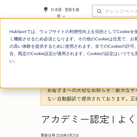
日本語
: 言語を選
択
ナレッジベース
HubSpotでは、ウェブサイトの利便性向上を目的としてCooki
く機能させるため必須となります。その他のCookieは任意で、
の高い体験を提供するために使用されます。全てのCookieの許可
合、既定のCookie設定が適用されます。Cookieの設定はいつ
い。
ヘルプとリソース
お客さまへの大切なお知らせ
：膨大なサ
ない自動翻訳で提供されております。
正
アカデミー認定 | よ
更新日時
2026年6月21日