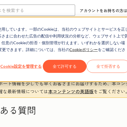
アカウントをお持ちの方
eを使用しています。一部のCookieは、当社のウェブサイトとサービスを正
ヘルプセンター
ドキュメント
トレーニング
お客さまに合わせた広告の配信や利用状況の分析など、ウェブサイト上で
、任意のCookieの拒否・個別管理が行えます。いずれかを選択しない場
でも変更できます。詳細については、当社の
Cookieポリシー
をご確認くださ
Cookie設定を管理する
全て許可する
全て拒否する
ポート情報を少しでも早くお客さまにお届けするため、本コン
確な最新情報については
本コンテンツの英語版
をご覧ください
くある質問