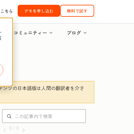
デモを申し込む
無料で試す
はこちら
し
コミュニティー
ブログ
質
テンツの日本語版は人間の翻訳者を介さ
。
0 / 0