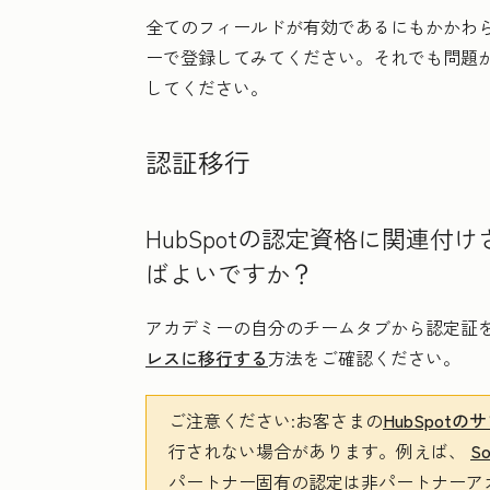
全てのフィールドが有効であるにもかかわ
ーで登録してみてください。それでも問題
してください。
認証移行
HubSpotの認定資格に関連
ばよいですか？
アカデミーの
自分のチーム
タブから認定証
レスに移行する
方法をご確認ください。
ご注意ください
:
お客さまの
HubSpot
行されない場合があります。例えば、
S
パートナー固有の認定は非パートナーア