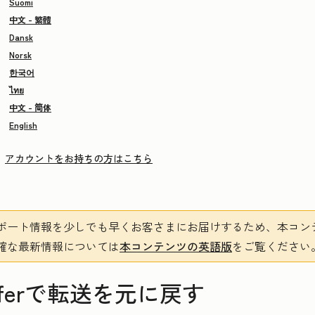
Suomi
中文 - 繁體
Dansk
Norsk
한국어
ไทย
中文 - 简体
English
アカウントをお持ちの方はこちら
ポート情報を少しでも早くお客さまにお届けするため、本コン
確な最新情報については
本コンテンツの英語版
をご覧ください
ransferで転送を元に戻す