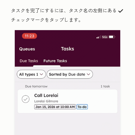
タスクを完了にするには、タスク名の左側にある
success
チェックマーク
をタップします。