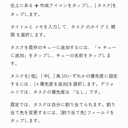
右上にある
作成アイコン
をタップし、[
タスク
]を
add
タップします。
タイトル
と
メモ
を入力して、タスク
のタイプ
と
期
限
を選択します。
タスクを既存のキューに追加するには、
「+ キュー
に
追加」をタップし、キューの
名前を
タップしま
す。
タスクを[
低
]、[
中
]、[
高
]のいずれかの優先度に設定
するには
、[+優先度を追加]を選択します
。デフォ
ルトでは、タスクの優先度は
「なし
」です。
既定では、タスクは自分に割り当てられます。割り
当て先を変更するには、[
割り当て先
] フィールドを
タップします。