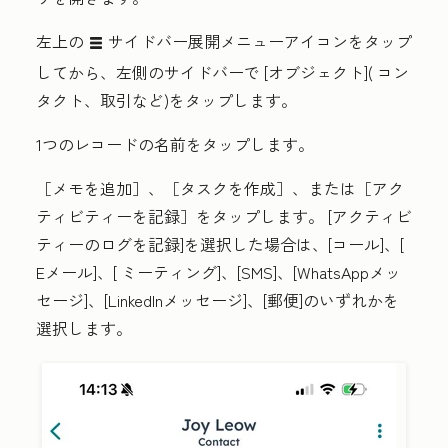
左上の
サイドバー展開メニューアイコン
をタップ
listViewIcon
してから、左側のサイドバーで
[オブジェクト](
コン
タクト、取引など)をタップします。
1つのレコードの
名前
をタップします。
［メモを追加］
、［タスクを作成］
、または［アク
ティビティーを記録］
をタップします。
[アクティビ
ティーのログを記録
]を選択した場合は、[
コール
]、[
Eメール
]、[
ミーティング
]、[
SMS
]、[
WhatsAppメッ
セージ
]、[
LinkedInメッセージ
]、[郵便]のいずれかを
選択します
。