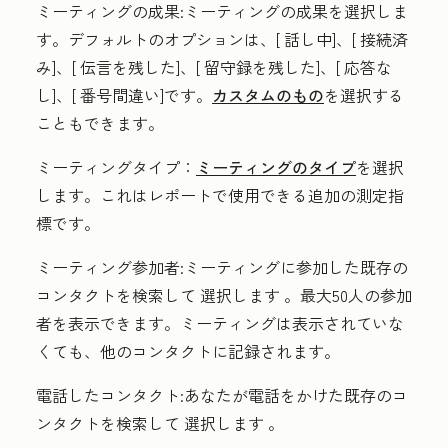
ミーティングの成果
:ミーティングの成果を選択しま
す。デフォルトのオプションは、[
話し中
]、[
接続済
み
]、[
伝言を残した
]、[
留守録
を残した]、[
応答な
し
]、[
番号間違い
]です。
カスタムのもの
を選択する
こともできます。
ミーティングタイプ：
ミーティングのタイプ
を選択
します。これはレポートで使用できる追加の測定指
標です。
ミーティング参加者
:ミーティングに参加した既存の
コンタクトを検索して
選択します
。最大50人の参加
者を表示できます。ミーティングは表示されていな
くても、他のコンタクトに記録されます。
電話したコンタクト:
あなたが電話をかけた既存のコ
ンタクトを検索して
選択します
。