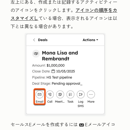
左上にある、作成または記録するアクティビティー
の
アイコン
をクリックします。
アイコンの順序をカ
スタマイズし
ている場合、表示されるアイコンは以
下とは異なる場合があります。
セールスEメールを作成するには
Eメールアイコ
email