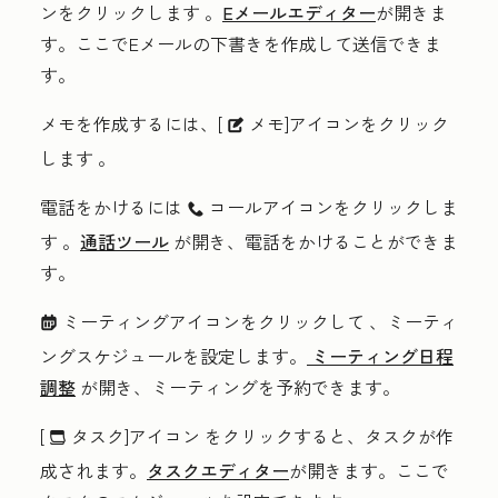
ンをクリックします
。
Eメールエディター
が開きま
す。ここでEメールの下書きを作成して送信できま
す。
メモを作成するには、[
メモ]アイコンをクリック
description
します
。
電話をかけるには
コールアイコンをクリックしま
calling
す
。
通話ツール
が開き、電話をかけることができま
す。
ミーティングアイコンをクリックして
、ミーティ
meetings
ングスケジュールを設定します。
ミーティング日程
調整
が開き、ミーティングを予約できます。
[
タスク]アイコン
をクリックすると、タスクが作
tasksIcon
成されます。
タスクエディター
が開きます。ここで