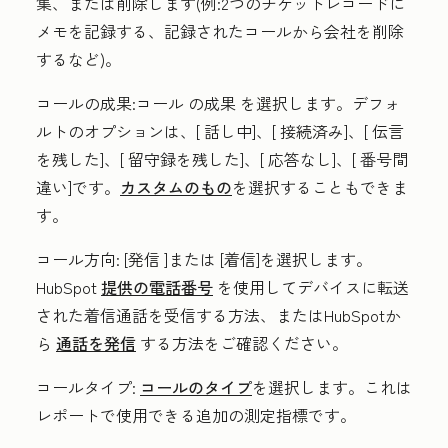
集、または削除します(例:2つのチケットレコードに
メモを記録する、記録されたコールから会社を削除
するなど)。
コールの成果
:コール
の成果
を選択します。デフォ
ルトのオプションは、[
話し中
]、[
接続済み
]、[
伝言
を残した
]、[
留守録
を残した]、[
応答なし
]、[
番号間
違い
]です。
カスタムのもの
を選択することもできま
す。
コール方向
:
[発信
]または
[着信
]を選択します。
HubSpot
提供の電話番号
を使用してデバイスに転送
された着信通話を受信する方法、またはHubSpotか
ら
通話を発信
する方法をご確認ください。
コールタイプ
:
コールのタイプ
を選択します。これは
レポートで使用できる追加の測定指標です。