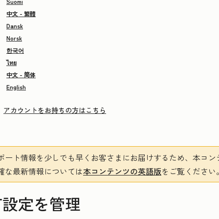
Suomi
中文 - 繁體
Dansk
Norsk
한국어
ไทย
中文 - 简体
English
アカウントをお持ちの方はこちら
ポート情報を少しでも早くお客さまにお届けするため、本コン
確な最新情報については
本コンテンツの英語版
をご覧ください
有設定を管理