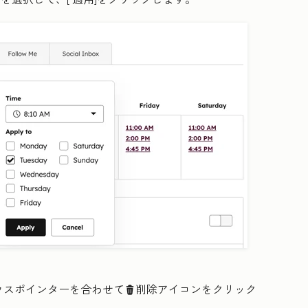
ウスポインターを合わせて
削除アイコンをクリック
delete