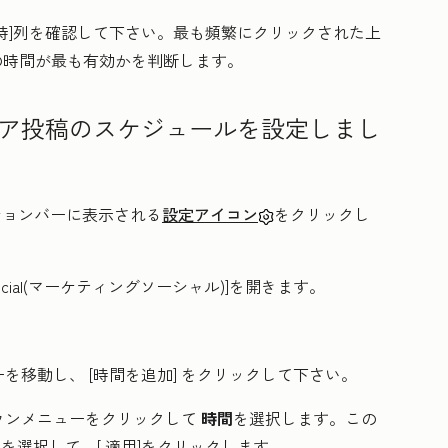
時
]列を確認して下さい。最も頻繁にクリックされた上
の時間が最も有効かを判断します。
ア投稿のスケジュールを設定しまし
ーションバーに表示される
設定アイコン
をクリックし
ocial(マーケティング
ソーシャル)]を開きます。
移動し、 [時間を追加] をクリックして下さい。
ウンメニューをクリックして
時間
を選択します。この
を選択して、[
適用
]をクリックします。