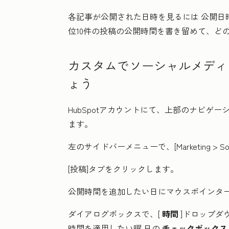
各記事が公開された日時を見るには
公開
日
位10件の投稿の公開時間を書き留めて、ど
カスタムでソーシャルメディ
ょう
HubSpotアカウントにて、上部のナビゲ
ます。
左のサイドバーメニューで
、[Marketing
>
S
[投稿]
タブをクリックします。
公開時間を追加したい日にマウスポインターを
ダイアログボックスで、[
時間
]ドロップダ
時間を適用したい曜
日の
チェックボックス