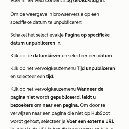
Voer in het veld
Content slug
de
URL-slug
in.
Om de weergave in browserversie op een
specifieke datum te unpubliceren:
Schakel het selectievakje
Pagina op specifieke
datum unpubliceren
in.
Klik op de
datumkiezer
en selecteer een
datum
.
Klik op het vervolgkeuzemenu
Tijd unpubliceren
en selecteer een
tijd
.
Klik op het vervolgkeuzemenu
Wanneer de
pagina niet wordt gepubliceerd, leidt u
bezoekers om naar
een
pagina
. Om door te
verwijzen naar een pagina die niet op HubSpot
wordt gehost, selecteer je
Voer een externe URL