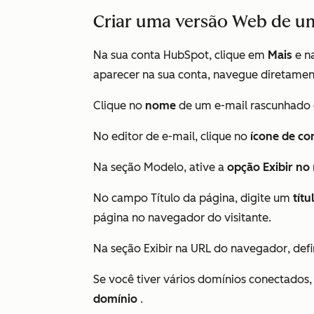
Criar uma versão Web de u
Na sua conta HubSpot, clique em
Mais
e n
aparecer na sua conta, navegue diretame
Clique no
nome
de um e-mail rascunhado 
No editor de e-mail, clique no
ícone
de co
Na seção
Modelo
, ative a
opção Exibir no
No campo
Título da página
, digite um
títu
página no navegador do visitante.
Na seção
Exibir na URL do navegador
, def
Se você tiver vários domínios conectados
domínio
.