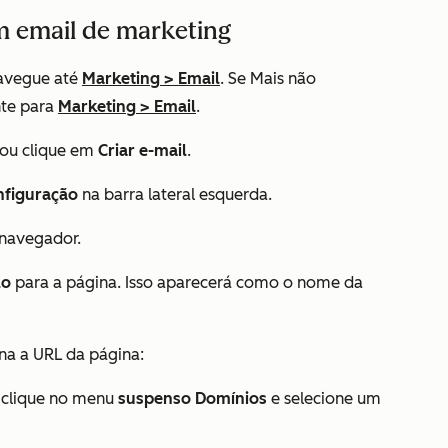
m email de marketing
avegue até
Marketing
>
Email
. Se
Mais
não
nte para
Marketing
>
Email
.
ou clique em
Criar e-mail
.
nfiguração
na barra lateral esquerda.
navegador.
lo
para a página. Isso aparecerá como o nome da
ina a URL da página:
, clique no menu
suspenso Domínios
e selecione um