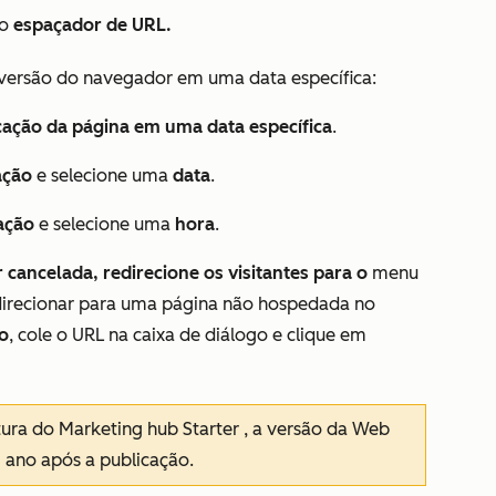
 o
espaçador
de
URL.
a versão do navegador em uma data específica:
cação da página em uma data específica
.
ação
e selecione uma
data
.
ação
e selecione uma
hora
.
cancelada, redirecione os visitantes para o
menu
edirecionar para uma página não hospedada no
o
, cole o URL na caixa de diálogo e clique em
tura
do Marketing hub Starter
, a versão da Web
 ano após a publicação.