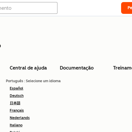
P
o
Central de ajuda
Documentação
Treinam
Português
: Selecione um idioma
Español
Deutsch
日本語
Français
Nederlands
Italiano