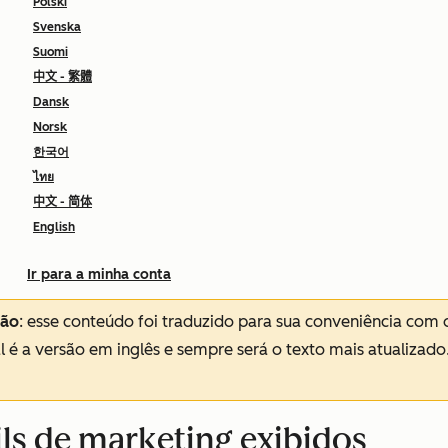
Polski
Svenska
Suomi
中文 - 繁體
Dansk
Norsk
한국어
ไทย
中文 - 简体
English
Ir para a minha conta
ção
: esse conteúdo foi traduzido para sua conveniência com 
al é a versão em inglês e sempre será o texto mais atualizado
ils de marketing exibidos