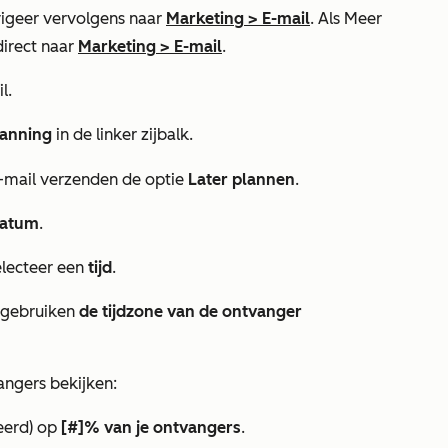
igeer vervolgens naar
Marketing
>
E-mail
. Als
Meer
direct naar
Marketing
>
E-mail
.
l.
lanning
in de linker zijbalk.
-mail verzenden
de optie
Later plannen
.
atum
.
electeer een
tijd
.
e gebruiken
de tijdzone van de ontvanger
angers bekijken:
eerd)
op
[#]% van je ontvangers
.