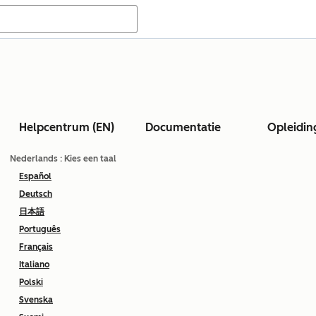
Helpcentrum (EN)
Documentatie
Opleidin
Nederlands
: Kies een taal
Español
Deutsch
日本語
Português
Français
Italiano
Polski
Svenska