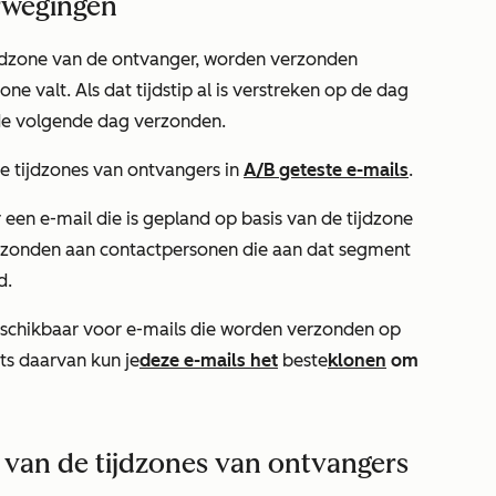
rwegingen
tijdzone van de ontvanger, worden verzonden
ne valt. Als dat tijdstip al is verstreken op de dag
de volgende dag verzonden.
de tijdzones van ontvangers in
A/B geteste e-mails
.
een e-mail die is gepland op basis van de tijdzone
erzonden aan contactpersonen die aan dat segment
d.
eschikbaar voor e-mails die worden verzonden op
ats daarvan kun je
deze e-mails het
beste
klonen
om
 van de tijdzones van ontvangers