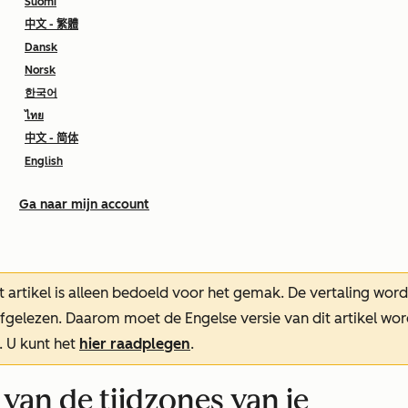
Suomi
中文 - 繁體
Dansk
Norsk
한국어
ไทย
中文 - 简体
English
Ga naar mijn account
t artikel is alleen bedoeld voor het gemak.
De vertaling wor
oefgelezen. Daarom moet de Engelse versie van dit artikel w
. U kunt het
hier raadplegen
.
 van de tijdzones van je