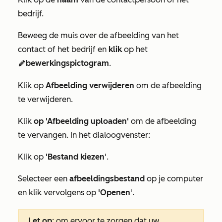
bedrijf.
Beweeg de muis over de afbeelding van het
contact of het bedrijf en
klik
op het
bewerkingspictogram
.
edit
Klik op
Afbeelding verwijderen
om de afbeelding
te verwijderen.
Klik
op 'Afbeelding uploaden'
om de afbeelding
te vervangen. In het dialoogvenster:
Klik op
'Bestand kiezen
'.
Selecteer een
afbeeldingsbestand
op je computer
en klik vervolgens op
'Openen
'.
Let op
: om ervoor te zorgen dat uw