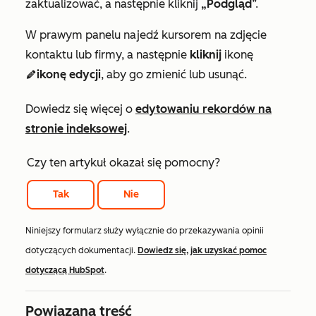
zaktualizować, a następnie kliknij
„Podgląd
”.
W prawym panelu najedź kursorem na zdjęcie
kontaktu lub firmy, a następnie
kliknij
ikonę
ikonę edycji
, aby go zmienić lub usunąć.
edit
Dowiedz się więcej o
edytowaniu rekordów na
stronie indeksowej
.
Czy ten artykuł okazał się pomocny?
Tak
Nie
Niniejszy formularz służy wyłącznie do przekazywania opinii
dotyczących dokumentacji.
Dowiedz się, jak uzyskać pomoc
dotyczącą HubSpot
.
Powiązana treść