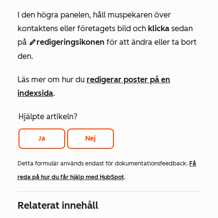
I den högra panelen, håll muspekaren över
kontaktens eller företagets bild och
klicka
sedan
på
redigeringsikonen
för att ändra eller ta bort
edit
den.
Läs mer om hur du
redigerar poster på en
indexsida
.
Hjälpte artikeln?
Ja
Nej
Detta formulär används endast för dokumentationsfeedback.
Få
reda på hur du får hjälp med HubSpot
.
Relaterat innehåll