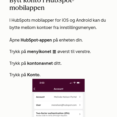
Bytt konto i HubSpot-
mobilappen
I HubSpots mobilapper for iOS og Android kan du
bytte mellom kontoer fra innstillingsmenyen.
Åpne
HubSpot-appen
på enheten din.
Trykk på
menyikonet
øverst til venstre.
listView
Trykk på
kontonavnet
ditt.
Trykk på
Konto
.