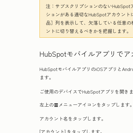
注：
サブスクリプションのないHubSp
ションがある適切なHubSpotアカウ
品］
列を表示して、欠落している任意の
ントに切り替えるべきかを把握します。
HubSpotモバイルアプリ
HubSpotモバイルアプリのiOSアプリとA
ます。
ご使用のデバイスで
HubSpot
アプリを開き
左上の
メニュー
アイコンをタップします
listView
アカウント名
をタップします。
[アカウント
] をタップします。