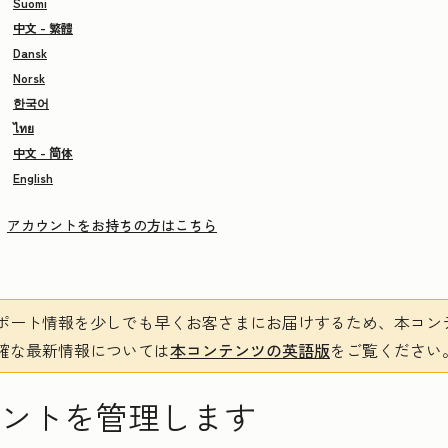
Suomi
中文 - 繁體
Dansk
Norsk
한국어
ไทย
中文 - 简体
English
アカウントをお持ちの方はこちら
ポート情報を少しでも早くお客さまにお届けするため、本コン
確な最新情報については
本コンテンツの英語版
をご覧ください
カウントを管理します