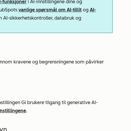
AI-funksjoner
i AI-innstillingene dine og
 HubSpots
vanlige spørsmål om AI-tillit
og
AI-
m AI-sikkerhetskontroller, databruk og
gjennom kravene og begrensningene som påvirker
stillingen
Gi brukere tilgang til generative AI-
nnstillingene
.
syn