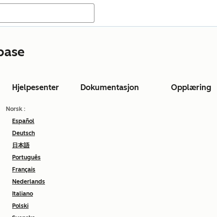
base
Hjelpesenter
Dokumentasjon
Opplæring
Norsk
:
Español
Deutsch
日本語
Português
Français
Nederlands
Italiano
Polski