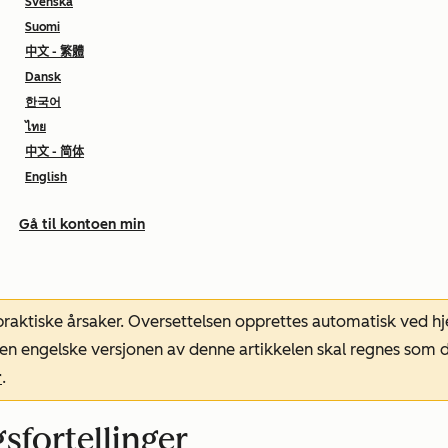
Svenska
Suomi
中文 - 繁體
Dansk
한국어
ไทย
中文 - 简体
English
Gå til kontoen min
 praktiske årsaker. Oversettelsen opprettes automatisk ved 
. Den engelske versjonen av denne artikkelen skal regnes so
r
.
sfortellinger