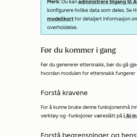
Merk
: Du kan
administrere tilgang til 
konfigurere hvilke data som deles. Se
modellkort
for detaljert informasjon o
overholdelse.
Før du kommer i gang
Før du genererer ettersnakk, bør du gå 
hvordan modulen for ettersnakk fungerer
Forstå kravene
For å kunne bruke denne funksjonen
må inn
verktøy og -funksjoner
være
slått på
i AI-i
Forstå begrensninger og hen