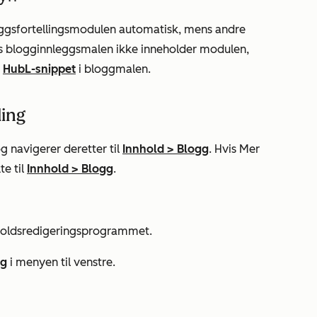
eggsfortellingsmodulen automatisk, mens andre
is blogginnleggsmalen ikke inneholder modulen,
s
HubL-snippet
i bloggmalen.
ling
g navigerer deretter til
Innhold
>
Blogg
. Hvis
Mer
te til
Innhold
>
Blogg
.
nnholdsredigeringsprogrammet.
ng
i menyen til venstre.