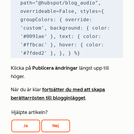
path="@hubspot/blog_audio",
overrideable=False, styles={
groupColors: { override:
'custom', background: { color:
'#0091ae' }, text: { color:
'#ffbcac' }, hover: { color:
'#7fded2' }, }, } %}
Klicka på
Publicera ändringar
längst upp till
höger.
När du är klar
fortsätter du med att skapa
berättarrösten till blogginlägget
.
Hjälpte artikeln?
Ja
Nej