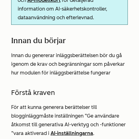
och
AI-modellkort
för detaljerad
information om AI-säkerhetskontroller,
dataanvändning och efterlevnad.
Innan du börjar
Innan du genererar inläggsberättelsen bör du gå
igenom de krav och begränsningar som påverkar
hur modulen för inläggsberättelse fungerar
Förstå kraven
För att kunna generera berättelser till
blogginlägg
måste inställningen
”Ge användare
åtkomst till generativa AI-verktyg och -funktioner
”
vara aktiverad i
AI-inställningarna
.