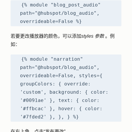
{% module "blog_post_audio"
path="@hubspot/blog_audio",
overrideable=False %}
若要更改播放器的颜色，可以添加
styles 参数
。例
如：
{% module "narration"
path="@hubspot/blog_audio",
overrideable=False, styles={
groupColors: { override:
'custom', background: { color:
'#0091ae' }, text: { color:
'#ffbcac' }, hover: { color:
'#7fded2' }, }, } %}
在右上角，点击
“发布更改
”。