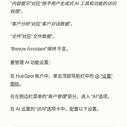
“内容提示”
对应
“授予用户生成式 AI 工具和功能的访问
权限”。
“客户分析
”对应
“客户对话数据”。
“文件”
对应“
文件数据
”
。
“Breeze Assistant”保持
不变。
要管理 AI 功能设置：
在 HubSpot 帐户中，单击顶部导航栏中的
“设置”
图标
。
在左侧边栏菜单的
“账户管理
”部分，进入
“AI
”选项。
在 AI 设置的
“访问
”选项卡中，配置以下设置。