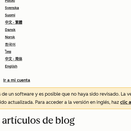
Polski
Svenska
Suomi
中文 - 繁體
Dansk
Norsk
한국어
ไทย
中文 - 简体
English
Ir a mi cuenta
és de un software y es posible que no haya sido revisado.
La v
sido actualizada. Para acceder a la versión en inglés, haz
clic 
 artículos de blog