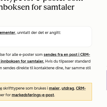
nboksen for samtaler
ementer
, unntatt der det er angitt:
relse for alle e-poster som
sendes fra en post i CRM-
i innboksen for samtaler.
Hvis du tilpasser standard
m sendes direkte til kontaktene dine, har samme stil
ke
skrifttypene som brukes i
maler
,
utdrag
,
CRM-
yper
for
markedsførings-e-post
.