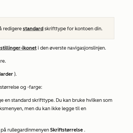
 å redigere
standard
skrifttype for kontoen din.
stillinger-ikonet
i den øverste navigasjonslinjen.
re.
darder
).
-størrelse og -farge:
ge en standard skrifttype. Du kan bruke hvilken som
kksmenyen, men du kan ikke legge til en
ke på rullegardinmenyen
Skriftstørrelse
.