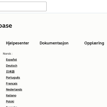
base
Hjelpesenter
Dokumentasjon
Opplæring
Norsk
:
Español
Deutsch
日本語
Português
Français
Nederlands
Italiano
Polski