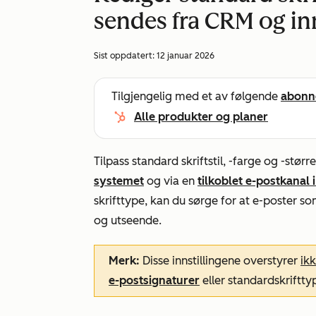
sendes fra CRM og in
Sist oppdatert:
12 januar 2026
Tilgjengelig med et av følgende
abonn
Alle produkter og planer
Tilpass standard skriftstil, -farge og -stør
systemet
og via en
tilkoblet e-postkanal 
skrifttype, kan du sørge for at e-poster so
og utseende.
Merk:
Disse innstillingene overstyrer
ik
e-postsignaturer
eller standard
skriftt