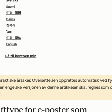
Svenska
Suomi
中文 - 繁體
Dansk
한국어
ไทย
中文 - 简体
English
Gå til kontoen min
 praktiske årsaker. Oversettelsen opprettes automatisk ved 
. Den engelske versjonen av denne artikkelen skal regnes so
r
.
ifttype for e-poster som