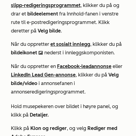
slipp-redigeringsprogrammet
, klikker du på og
drar et
bildeelement
fra
Innhold-fanen
i venstre
rute til e-postredigeringsprogrammet. Klikk
deretter på
Velg bilde
.
Når du oppretter
et sosialt innlegg
, klikker du på
bildeikonet
nederst i innleggskomponisten.
insertImage
Når du oppretter en
Facebook-leadannonse
eller
LinkedIn Lead Gen-annonse
, klikker du på
Velg
bilde/video
i
annonsefanen
i
annonseredigeringsprogrammet.
Hold musepekeren over bildet i høyre panel, og
klikk på
Detaljer
.
Klikk på
Klon og rediger
, og velg
Rediger med