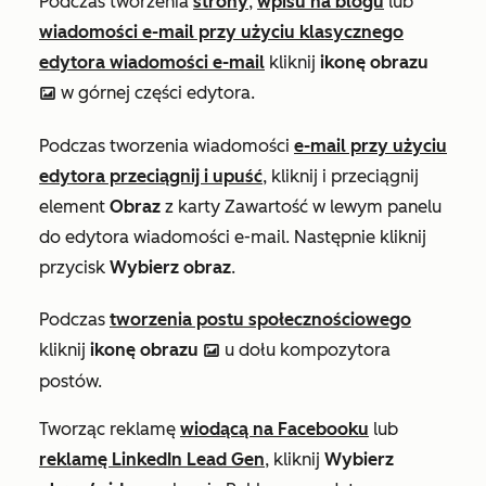
Podczas tworzenia
strony
,
wpisu na blogu
lub
wiadomości e-mail przy użyciu klasycznego
edytora wiadomości e-mail
kliknij
ikonę obrazu
w górnej części edytora.
insertImage
Podczas tworzenia wiadomości
e-mail przy użyciu
edytora przeciągnij i upuść
, kliknij i przeciągnij
element
Obraz
z karty
Zawartość
w lewym panelu
do edytora wiadomości e-mail. Następnie kliknij
przycisk
Wybierz obraz
.
Podczas
tworzenia postu społecznościowego
kliknij
ikonę obrazu
u dołu kompozytora
insertImage
postów.
Tworząc reklamę
wiodącą na Facebooku
lub
reklamę LinkedIn Lead Gen
, kliknij
Wybierz