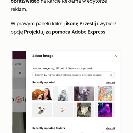
obraz/wideo
na karcie
Reklama
w edytorze
reklam.
W prawym panelu kliknij
ikonę Prześlij
i wybierz
opcję
Projektuj za pomocą Adobe Express
.