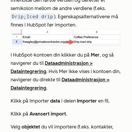
inneholde den første verdien og deretter et
semikolon mellom de andre verdiene (f.eks.
Drip;Iced drip
). Egenskapsalternativene må
finnes i HubSpot før importen.
I HubSpot-kontoen din klikker du på
Mer
, og så
navigerer du til
Dataadministrasjon
>
Dataintegrering
. Hvis
Mer
ikke vises i kontoen din,
navigerer du direkte til
Dataadministrasjon
>
Dataintegrering
.
Klikk på
Importer
data
i delen
Importer
en fil.
Klikk på
Avansert import
.
Velg
objektet
du vil importere (f.eks. kontakter,