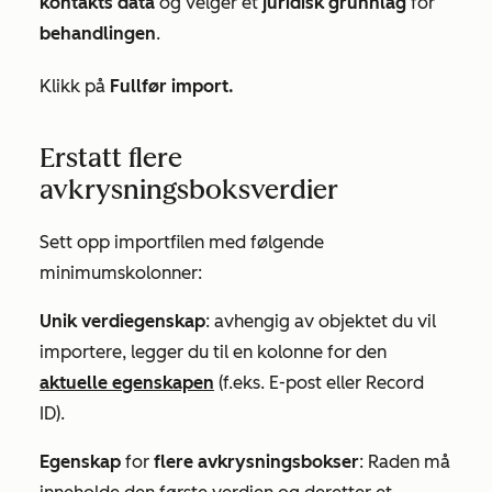
kontakts data
og velger et
juridisk grunnlag
for
behandlingen
.
Klikk på
Fullfør import.
Erstatt flere
avkrysningsboksverdier
Sett opp importfilen med følgende
minimumskolonner:
Unik verdiegenskap
: avhengig av objektet du vil
importere, legger du til en kolonne for den
aktuelle egenskapen
(f.eks.
E-post
eller
Record
ID
).
Egenskap
for
flere avkrysningsbokser
: Raden må