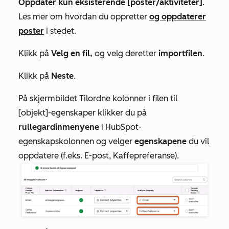
Oppdater kun eksisterende [poster/aktiviteter]
.
Les mer om hvordan du oppretter
og oppdaterer
poster
i stedet.
Klikk på
Velg en fil,
og velg deretter
importfilen
.
Klikk på
Neste
.
På skjermbildet
Tilordne kolonner i filen til
[objekt]-egenskaper
klikker du på
rullegardinmenyene
i
HubSpot-
egenskapskolonnen
og velger
egenskapene
du vil
oppdatere (f.eks.
E-post
,
Kaffepreferanse
).