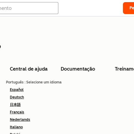
P
o
Central de ajuda
Documentação
Treinam
Português
: Selecione um idioma
Español
Deutsch
日本語
Français
Nederlands
Italiano