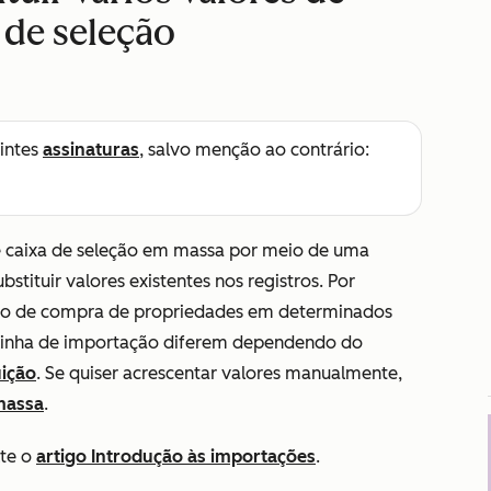
 de seleção
intes
assinaturas
, salvo menção ao contrário:
de caixa de seleção em massa por meio de uma
stituir valores existentes nos registros. Por
ão de compra
de propriedades em determinados
a linha de importação diferem dependendo do
uição
. Se quiser acrescentar valores manualmente,
massa
.
lte o
artigo Introdução às importações
.