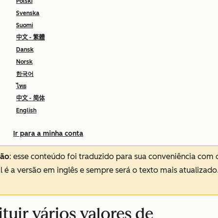
Polski
Svenska
Suomi
中文 - 繁體
Dansk
Norsk
한국어
ไทย
中文 - 简体
English
Ir para a minha conta
ção
: esse conteúdo foi traduzido para sua conveniência com 
al é a versão em inglês e sempre será o texto mais atualizado
tuir vários valores de