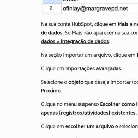
Na sua conta HubSpot, clique em
Mais
e n
de dados
. Se
Mais
não aparecer na sua co
dados
>
Integração de dados
.
Na seção
Importar um arquivo
, clique em
Clique em
Importações avançadas
.
Selecione o
objeto
que deseja importar (p
Próximo
.
Clique no menu suspenso
Escolher como i
apenas [registros/atividades] existentes
Clique em
escolher um arquivo
e selecio