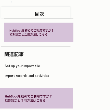
0 / 0
目次
関連記事
Set up your import file
Import records and activities