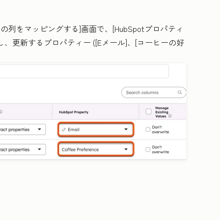
]の列をマッピング
する]画面で、[
HubSpotプロパティ
し、更新する
プロパティー
(
[Eメール
]、[
コーヒーの好