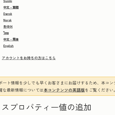
Suomi
中文 - 繁體
Dansk
Norsk
한국어
ไทย
中文 - 简体
English
アカウントをお持ちの方はこちら
ポート情報を少しでも早くお客さまにお届けするため、本コン
確な最新情報については
本コンテンツの英語版
をご覧ください
クスプロパティー値の追加