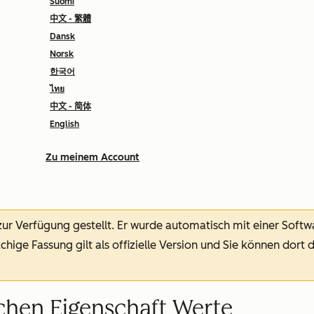
Suomi
中文 - 繁體
Dansk
Norsk
한국어
ไทย
中文 - 简体
English
Zu meinem Account
 zur Verfügung gestellt.
Er wurde automatisch mit einer Soft
chige Fassung gilt als offizielle Version und Sie können dort 
chen Eigenschaft Werte