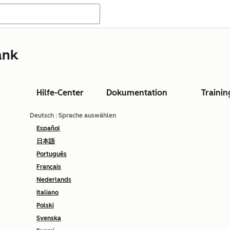
ank
Hilfe-Center
Dokumentation
Trainin
Deutsch
: Sprache auswählen
Español
日本語
Português
Français
Nederlands
Italiano
Polski
Svenska