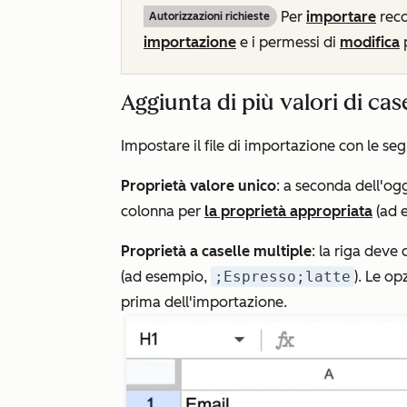
Per
importare
reco
Autorizzazioni richieste
importazione
e i permessi di
modifica
p
Aggiunta di più valori di cas
Impostare il file di importazione con le s
Proprietà valore unico
: a seconda dell'og
colonna per
la proprietà appropriata
(ad 
Proprietà a caselle multiple
: la riga deve
(ad esempio,
;Espresso;latte
). Le o
prima dell'importazione.