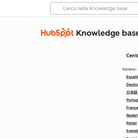
Knowledge bas
Cent
Italiano
Españ
Deuts
日本語
Portu
França
Neder
Polski
Svens