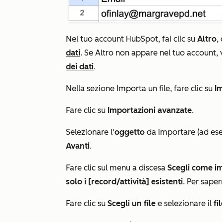
Nel tuo account HubSpot, fai clic su
Altro
,
dati
. Se
Altro
non appare nel tuo account, 
dei dati
.
Nella sezione
Importa un file
, fare clic su
I
Fare clic su
Importazioni avanzate
.
Selezionare l'
oggetto
da importare (ad esem
Avanti
.
Fare clic sul menu a discesa
Scegli come im
solo i [record/attività] esistenti
. Per sape
Fare clic su
Scegli un file
e selezionare il
fi