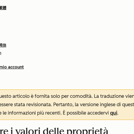
 繁體
 简体
h
 mio account
 questo articolo è fornita solo per comodità. La traduzione v
sere stata revisionata. Pertanto, la versione inglese di ques
le informazioni più recenti. È possibile accedervi
qui
.
e i valori delle proprietà