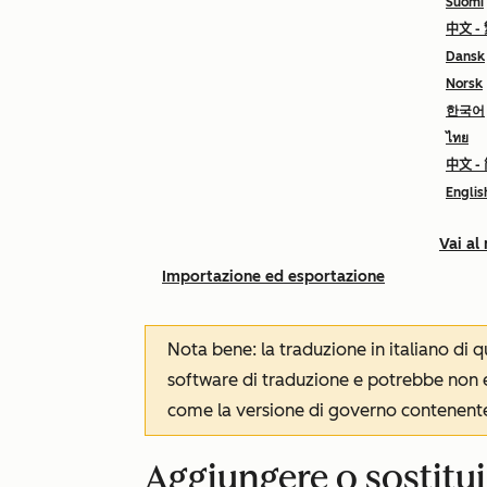
Suomi
中文 -
Dansk
Norsk
한국어
ไทย
中文 -
Englis
Vai al
Importazione ed esportazione
Nota bene: la traduzione in italiano di
software di traduzione e potrebbe non es
come la versione di governo contenente 
Aggiungere o sostituir