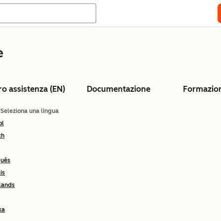
e
ro assistenza (EN)
Documentazione
Formazio
: Seleziona una lingua
ol
ch
guês
is
lands
ka