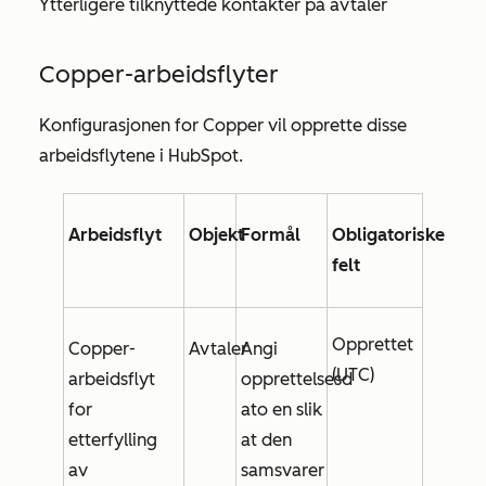
Ytterligere tilknyttede kontakter på avtaler
Copper-arbeidsflyter
Konfigurasjonen for Copper vil opprette disse
arbeidsflytene i HubSpot.
Arbeidsflyt
Objekt
Formål
Obligatoriske
felt
Opprettet
Copper-
Avtaler
Angi
(UTC)
arbeidsflyt
opprettelsesd
for
ato
en slik
etterfylling
at den
av
samsvarer