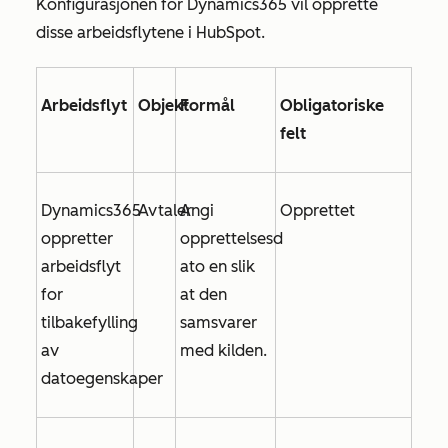
Konfigurasjonen for Dynamics365 vil opprette
disse arbeidsflytene i HubSpot.
Arbeidsflyt
Objekt
Formål
Obligatoriske
felt
Dynamics365
Avtaler
Angi
Opprettet
oppretter
opprettelsesd
arbeidsflyt
ato
en slik
for
at den
tilbakefylling
samsvarer
av
med kilden.
datoegenskaper