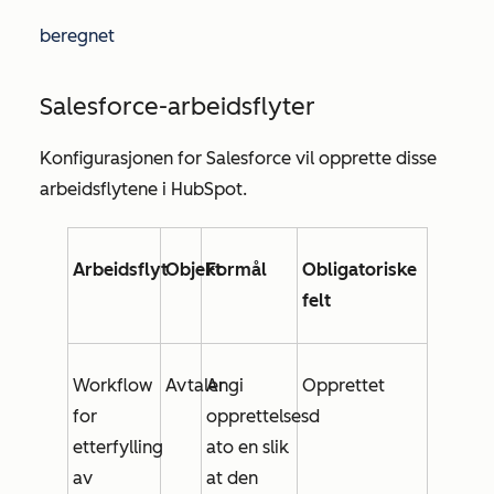
beregnet
Salesforce-arbeidsflyter
Konfigurasjonen for Salesforce vil opprette disse
arbeidsflytene i HubSpot.
Arbeidsflyt
Objekt
Formål
Obligatoriske
felt
Workflow
Avtaler
Angi
Opprettet
for
opprettelsesd
etterfylling
ato
en slik
av
at den