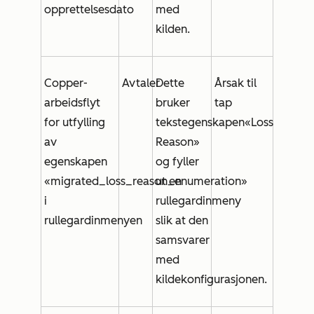
opprettelsesdato
med
kilden.
Copper-
Avtaler
Dette
Årsak til
arbeidsflyt
bruker
tap
for utfylling
tekstegenskapen
«Loss
av
Reason»
egenskapen
og fyller
«migrated_loss_reason_enumeration»
ut en
i
rullegardinmeny
rullegardinmenyen
slik at den
samsvarer
med
kildekonfigurasjonen.