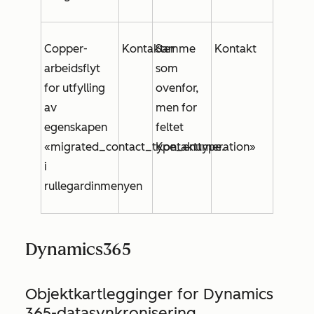
Copper-
Kontakter
Samme
Kontakt
arbeidsflyt
som
for utfylling
ovenfor,
av
men for
egenskapen
feltet
«migrated_contact_type_enumeration»
Kontakttype
.
i
rullegardinmenyen
Dynamics365
Objektkartlegginger for Dynamics
365-datasynkronisering