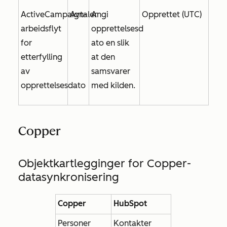
ActiveCampaign-
Avtaler
Angi
Opprettet (UTC)
arbeidsflyt
opprettelsesd
for
ato
en slik
etterfylling
at den
av
samsvarer
opprettelsesdato
med kilden.
Copper
Objektkartlegginger for Copper-
datasynkronisering
Copper
HubSpot
Personer
Kontakter