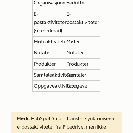
Organisasjoner
Bedrifter
E-
E-
postaktiviteter
postaktiviteter
(se merknad)
Møteaktiviteter
Møter
Notater
Notater
Produkter
Produkter
Samtaleaktiviteter
Samtaler
Oppgaveaktiviteter
Oppgaver
Merk:
HubSpot Smart Transfer synkroniserer
e-postaktiviteter fra Pipedrive, men ikke