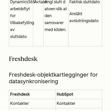
Dynamics365-
Avtaler
Angi slutt
d
Faktisk sluttdato
arbeidsflyt
atoen slik at
Anslått
for
den
avslutningsdato
tilbakefylling
samsvarer
av
med kilden.
sluttdato
Freshdesk
Freshdesk-objektkartlegginger for
datasynkronisering
Freshdesk
HubSpot
Kontakter
Kontakter