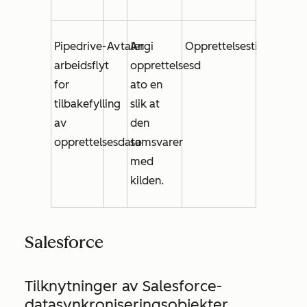
Pipedrive-
Avtaler
Angi
Opprettelsestid
arbeidsflyt
opprettelsesd
for
ato
en
tilbakefylling
slik at
av
den
opprettelsesdato
samsvarer
med
kilden.
Salesforce
Tilknytninger av Salesforce-
datasynkroniseringsobjekter