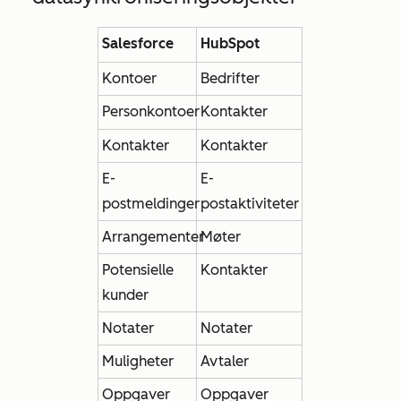
Salesforce
HubSpot
Kontoer
Bedrifter
Personkontoer
Kontakter
Kontakter
Kontakter
E-
E-
postmeldinger
postaktiviteter
Arrangementer
Møter
Potensielle
Kontakter
kunder
Notater
Notater
Muligheter
Avtaler
Oppgaver
Oppgaver