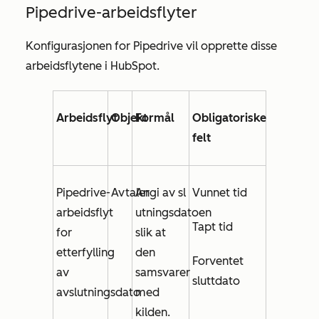
Pipedrive-arbeidsflyter
Konfigurasjonen for Pipedrive vil opprette disse
arbeidsflytene i HubSpot.
Arbeidsflyt
Objekt
Formål
Obligatoriske
felt
Pipedrive-
Avtaler
Angi av
sl
Vunnet tid
arbeidsflyt
utningsdatoen
Tapt tid
for
slik at
etterfylling
den
Forventet
av
samsvarer
sluttdato
avslutningsdato
med
kilden.