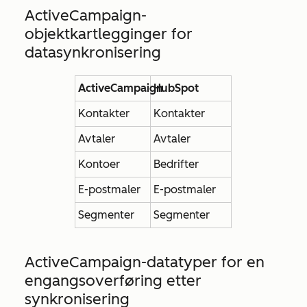
ActiveCampaign-
objektkartlegginger for
datasynkronisering
ActiveCampaign
HubSpot
Kontakter
Kontakter
Avtaler
Avtaler
Kontoer
Bedrifter
E-postmaler
E-postmaler
Segmenter
Segmenter
ActiveCampaign-datatyper for en
engangsoverføring etter
synkronisering