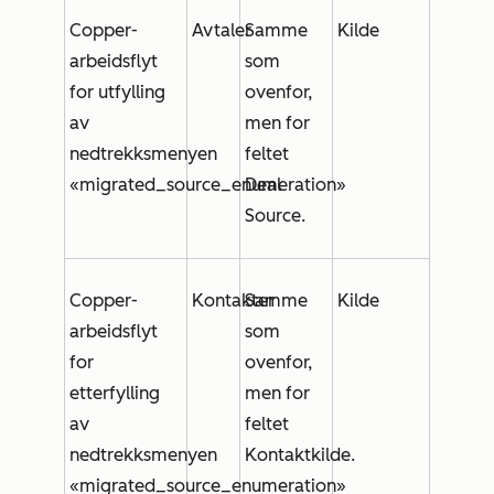
Copper-
Avtaler
Samme
Kilde
arbeidsflyt
som
for utfylling
ovenfor,
av
men for
nedtrekksmenyen
feltet
«migrated_source_enumeration»
Deal
Source
.
Copper-
Kontakter
Samme
Kilde
arbeidsflyt
som
for
ovenfor,
etterfylling
men for
av
feltet
nedtrekksmenyen
Kontaktkilde
.
«migrated_source_enumeration»