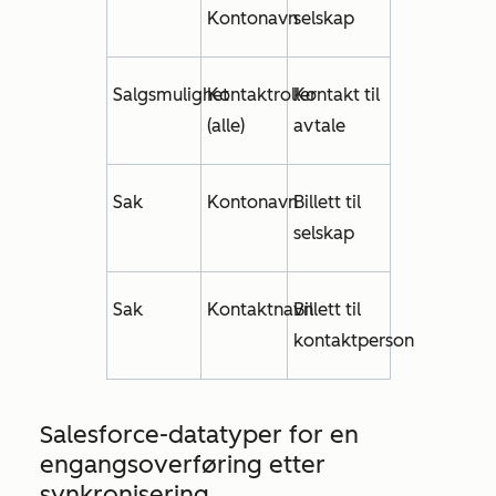
Kontonavn
selskap
Salgsmulighet
Kontaktroller
Kontakt til
(alle)
avtale
Sak
Kontonavn
Billett til
selskap
Sak
Kontaktnavn
Billett til
kontaktperson
Salesforce-datatyper for en
engangsoverføring etter
synkronisering